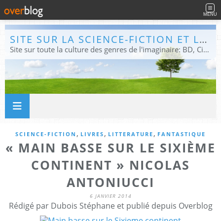
MENU
SITE SUR LA SCIENCE-FICTION ET LE FANTASTIQUE
Site sur toute la culture des genres de l'imaginaire: BD, Cinéma, Livre, Jeux, Théâtre. Présent dans les principaux festivals de film fantastique e de science-fiction, salons et conventions.
,
,
,
SCIENCE-FICTION
LIVRES
LITTERATURE
FANTASTIQUE
« MAIN BASSE SUR LE SIXIÈME
CONTINENT » NICOLAS
ANTONIUCCI
6 JANVIER 2014
Rédigé par Dubois Stéphane et publié depuis Overblog