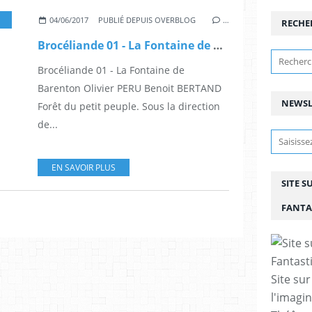
,
ALBUM
,
DÉMONS
,
LIVRES
,
ILLUSTRATION
,
FANTASTIQUE
,
DESSINATEUR
04/06/2017
PUBLIÉ DEPUIS OVERBLOG
…
RECHE
Brocéliande 01 - La Fontaine de Barenton Olivier PERU Benoit BERTAND
Brocéliande 01 - La Fontaine de
Barenton Olivier PERU Benoit BERTAND
NEWSL
Forêt du petit peuple. Sous la direction
de...
EN SAVOIR PLUS
SITE S
FANTA
Site sur
l'imagin