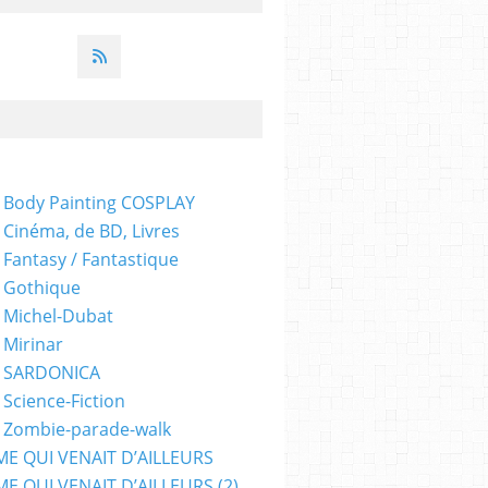
 Body Painting COSPLAY
 Cinéma, de BD, Livres
 Fantasy / Fantastique
 Gothique
 Michel-Dubat
 Mirinar
- SARDONICA
 Science-Fiction
 Zombie-parade-walk
ME QUI VENAIT D’AILLEURS
E QUI VENAIT D’AILLEURS (2)