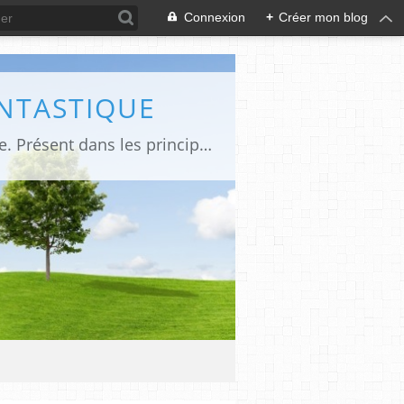
Connexion
+
Créer mon blog
ANTASTIQUE
Site sur toute la culture des genres de l'imaginaire: BD, Cinéma, Livre, Jeux, Théâtre. Présent dans les principaux festivals de film fantastique e de science-fiction, salons et conventions.