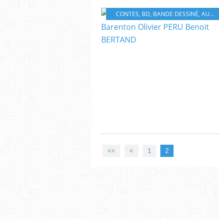
CONTES
,
BD
,
BANDE DESSINÉ
,
AUTEUR
<<
<
1
2