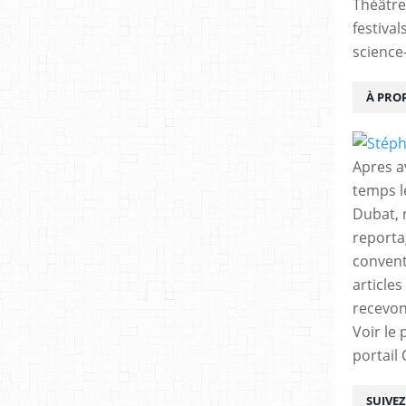
Théâtre
festival
science-
À PRO
Apres a
temps l
Dubat, 
reporta
conventi
articles
recevon
Voir le 
portail
SUIVE