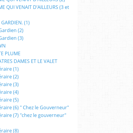
E QUI VENAIT D’AILLEURS (3 et
 GARDIEN. (1)
Gardien (2)
Gardien (3)
WN
TE PLUME
ATRES DAMES ET LE VALET
raire (1)
raire (2)
raire (3)
raire (4)
raire (5)
raire (6) " Chez le Gouverneur"
raire (7) "chez le gouverneur"
raire (8)