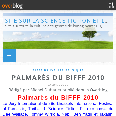
MENU
SITE SUR LA SCIENCE-FICTION ET LE FANTASTIQUE
Site sur toute la culture des genres de l'imaginaire: BD, Cinéma, Livre, Jeux, Théâtre. Présent dans les principaux festivals de film fantastique e de science-fiction, salons et conventions.
BIFFF BRUXELLES BELGIQUE
PALMARÈS DU BIFFF 2010
23 AVRIL 2010
Rédigé par Michel Dubat et publié depuis Overblog
Palmarès du BIFFF 2010
Le Jury International du 28e Brussels International Festival
of Fantastic, Thriller & Science Fiction Film compose de
Dee Wallace, Tommy Wirkola, Nabil Ben Yadir et Takashi