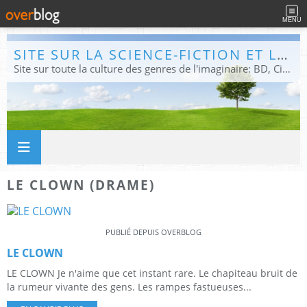
MENU
SITE SUR LA SCIENCE-FICTION ET LE FANTASTIQUE
Site sur toute la culture des genres de l'imaginaire: BD, Cinéma, Livre, Jeux, Théâtre. Présent dans les principaux festivals de film fantastique e de science-fiction, salons et conventions.
LE CLOWN (DRAME)
PUBLIÉ DEPUIS OVERBLOG
LE CLOWN
LE CLOWN Je n'aime que cet instant rare. Le chapiteau bruit de
la rumeur vivante des gens. Les rampes fastueuses...