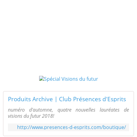
consacré au concours « Visions du Futur
». En participant à ce concours, les
auteurs s’engagent à accepter la
publication du texte présenté et primé.
Les gagnants recevront en outre un
abonnement d’un an à Présences
d’Esprits AOC pour le premier prix, d’un
an à AOC pour les deuxième et troisième
prix.
Produits Archive | Club Présences d'Esprits
numéro d'automne, quatre nouvelles lauréates de
visions du futur 2018!
http://www.presences-d-esprits.com/boutique/