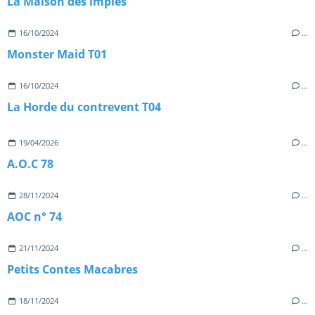
La Maison des impies
16/10/2024
…
Monster Maid T01
16/10/2024
…
La Horde du contrevent T04
19/04/2026
…
A.O.C 78
28/11/2024
…
AOC n° 74
21/11/2024
…
Petits Contes Macabres
18/11/2024
…