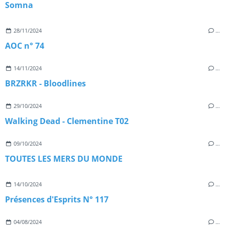
Somna
28/11/2024
…
AOC n° 74
14/11/2024
…
BRZRKR - Bloodlines
29/10/2024
…
Walking Dead - Clementine T02
09/10/2024
…
TOUTES LES MERS DU MONDE
14/10/2024
…
Présences d'Esprits N° 117
04/08/2024
…