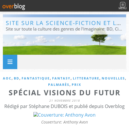
MENU
SITE SUR LA SCIENCE-FICTION ET LE FANTASTIQUE
Site sur toute la culture des genres de l'imaginaire: BD, Cinéma, Livre, Jeux, Théâtre. Présent dans les principaux festivals de film fantastique e de science-fiction, salons et conventions.
,
,
,
,
,
,
AOC
BD
FANTASTIQUE
FANTASY
LITTERATURE
NOUVELLES
,
PALMARÈS
PRIX
SPÉCIAL VISIONS DU FUTUR
21 NOVEMBRE 2018
Rédigé par Stéphane DUBOIS et publié depuis Overblog
Couverture: Anthony Avon