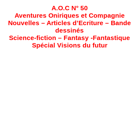
A.O.C N° 50
Aventures Oniriques et Compagnie
Nouvelles – Articles d’Ecriture – Bande
dessinés
Science-fiction – Fantasy -Fantastique
Spécial Visions du futur
Comme chaque année beaucoup d’entre
vous attendait ce numéro spécial pour y
découvrir ceux et celles qui seraient
primés et mis dans la lumière de la
galaxie SF.
Voilà qui est fait.
Le numéro spécial VISION DU FUTUR est
désormais disponible, et cela fait 21 ans
que cela dure. D’ailleurs le Club
Présences du Futur à publier un recueil