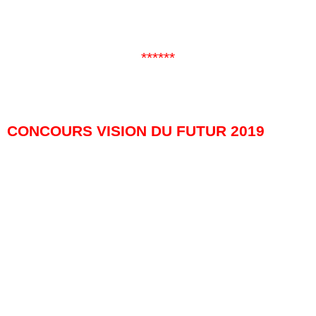
vous trouverez ci-dessous le règlement et
les informations pour vous y inscrire.
******
CONCOURS VISION DU FUTUR 2019
Les textes soumis devront donc
s’inspirer d’un (et seulement d’un) des
thèmes ou citations suivants :
a. « Si vous trouvez ce monde mauvais,
vous devriez en voir quelques autres… »
Philip K. Dick
b. « La terre frémit, le sol fume,