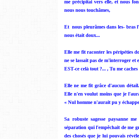
me précipitai vers elle, et nous f
nous nous touchâmes,
Et
nous pleurâmes dans les- bras l'
nous était doux...
Elle
me fit raconter les p
érípétíes do
ne
se lassait pas de m'interroger et
EST-ce
celà
tout ?... ,
Tu
me caches 
Elle ne
me fit grâce d'aucun détail
Elle
n'en voulut moins que
je
l'aur
« Nul homme n'aurait pu y échappe
Sa
robuste
sagesse paysanne me 
séparation qui l'empêchait de me g
des
chosés que
je
lui pouvais révéle