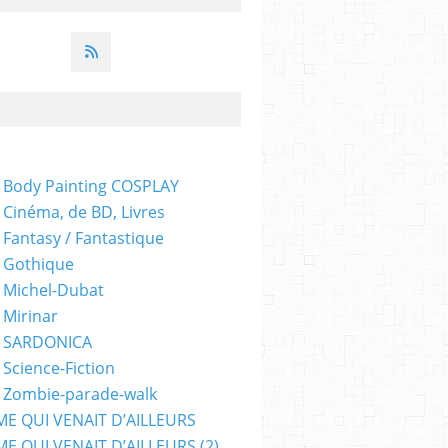
 Body Painting COSPLAY
 Cinéma, de BD, Livres
 Fantasy / Fantastique
 Gothique
 Michel-Dubat
 Mirinar
- SARDONICA
 Science-Fiction
 Zombie-parade-walk
ME QUI VENAIT D’AILLEURS
E QUI VENAIT D’AILLEURS (2)