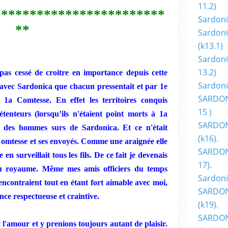
11.2)
************************
Sardoni
**
Sardoni
(k13.1)
Sardoni
13.2)
 pas cessé de
cro
i
tre en importance depuis cette
Sardoni
avec
Sardonica
que chacun pressentait et par 1e
SARDON
e 1a Comtesse. En effet les territoires conquis
15 )
étenteurs (lorsqu’ils n'étaient point morts à 1a
SARDON
des
hommes
surs
de
Sardonica.
Et ce n'était
(k16).
omtesse et ses envoyés.
Comme
une
araignée elle
SARDONI
e en surveillait tous les fils. De ce fait
je
devenais
17).
u royaume. Même mes amis officiers du temps
Sardoni
encontraient tout en étant fort aimable avec moi,
SARDON
ce respectueuse et craintive.
(k19).
SARDON
 l'amour et y prenions toujours autant de plaisir.