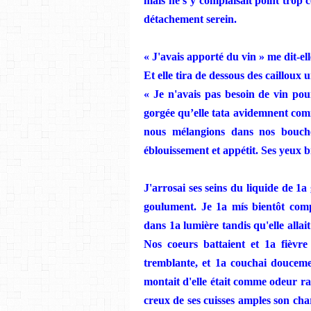
m
ais ne s’y complaisait point trop
dé
ta
chement serein.
« J'avais apporté du vin » me dit-ell
Et elle tira de dessous
des
cailloux 
« Je n
'avais pas besoin de vin pou
gorgée qu’elle
tata
avidemnent
com
nous mélangions dans nos bouche
éblouissement et appétit. Ses yeux br
J'arrosai ses
seins
du
liquide
de 1a 
goulu
m
ent.
Je
1a
mís
bient
ô
t com
dans 1a lumière tandis qu'elle allai
Nos
coeurs
battaient et 1a fièvr
tremblante, et 1a couchai douceme
montait d'elle était
comme
od
eur
ra
creux de ses cuisses amples son
cha