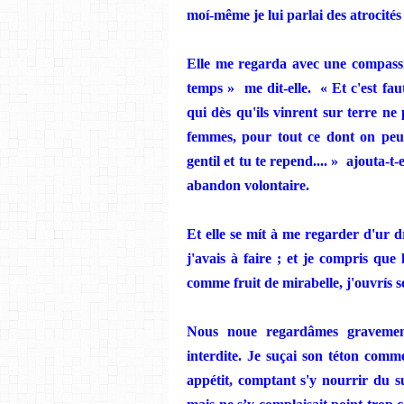
moí-même
je
lui parlai
des
atrocités
Elle
me regarda avec une compassio
temps »
me dit
-el
le.
« Et c'est fau
qui dès qu'ils vinrent sur terre
ne
femmes
,
pour tout ce dont on peut
gentil
et
tu
te
repe
nd
....
»
ajouta-t-e
abandon volontaire.
Et elle se
mít
à me regarder
d'ur d
j'avais à faire ; et
je
compris que 
c
omme
fruit de mirabelle,
j'ouvrís
s
Nous noue regardâmes gravemen
interdite.
Je
suçai son
tét
o
n
comm
appétit, comptant s'y nourrir du 