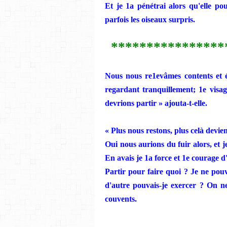
Et
je
1a pénétrai alors qu'elle pou
parfois les oiseaux surpris.
****************
Nous nous
re1ev
â
mes contents et 
regardant tranquillement; 1e visa
devrions partir » ajouta-t-elle.
« Plus nous
restons,
plus
celà
devient
Oui nous aurions du fuir alors, et
j
En
avais
je
1a force et 1e
courage
d'
Partir pour faire quoi ?
Je ne
pouv
d'autre pouvais-je exercer ?
On
n
couvents.