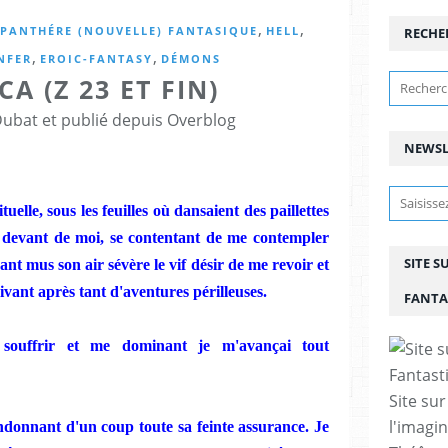
,
,
PANTHÉRE (NOUVELLE) FANTASIQUE
HELL
RECHE
,
,
NFER
EROIC-FANTASY
DÉMONS
A (Z 23 ET FIN)
Dubat et publié depuis Overblog
NEWSL
uelle, sous les feuilles où dansaient des paillettes
u devant de moi, se contentant de me contempler
SITE S
nt mus son air sévère le vif désir de me revoir et
ivant après tant d'aventures périlleuses.
FANTA
souffrir et me dominant je m'avançai tout
Site sur
l'imagin
bandonnant d'un coup toute sa feinte assurance. Je