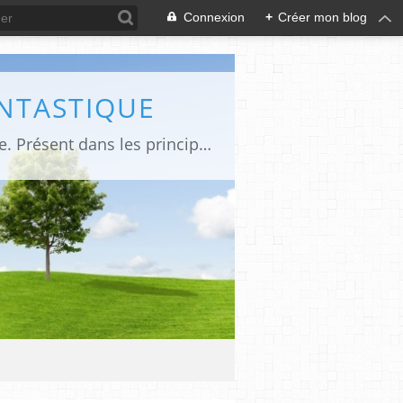
Connexion
+
Créer mon blog
ANTASTIQUE
Site sur toute la culture des genres de l'imaginaire: BD, Cinéma, Livre, Jeux, Théâtre. Présent dans les principaux festivals de film fantastique e de science-fiction, salons et conventions.