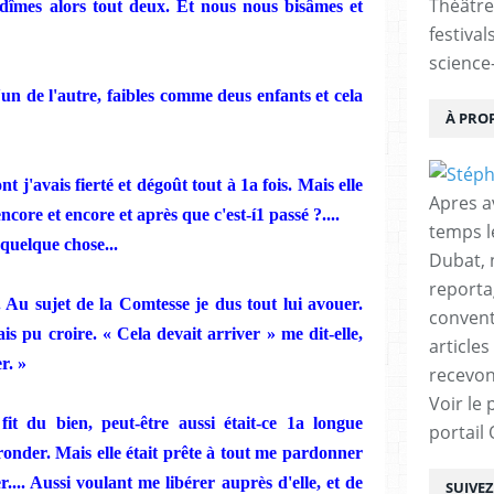
Théâtre
ondîmes alors tout deux. Et nous nous bisâmes et
festival
science-
un de l'autre, faibles comme deus enfants et cela
À PRO
nt j'avais fierté et dégoût tout à 1a fois.
Mais
elle
Apres a
 encore et encore et après que
c'est-í1 passé ?....
temps l
quelque chose...
Dubat, 
reporta
. Au sujet de la Comtesse
je
dus tout lui
a
v
o
u
er.
conventi
ais pu croire. «
Cela
devait arriver » me dit-elle,
articles
r. »
recevon
Voir le 
fit du bien,
peut
-ê
tre aussi était-ce 1a longue
portail
ronder.
Mais
e
ll
e était prête à tout me pardonner
r.... Aussi voulant me libérer auprès d'elle, et de
SUIVE