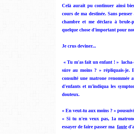
Ce
l
à
aurait pu continuer ainsi bi
cours de ma destinée. Sans penser à
chambre et me déclara à
brule-
quelque chose d'important pour nou
Je
crus deviner...
«
Tu
m'as fait un enfant ! »
lacha-
súre au moins ? » répliquais-je.
E
consulté une matrone renommée a
d'enfants et m'indiqua les
sy
m
pto
douteux.
« En veut-tu aux moins ? »
pousuívít
« Si
tu
n'en veux pas, 1a matro
essayer de faire passer ma
faute
d'