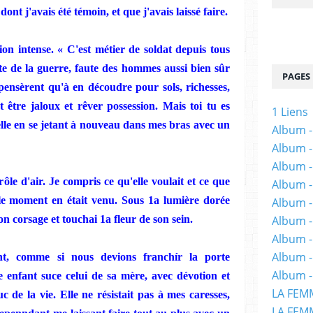
 dont j'avais été témoin, et que j'avais laissé faire.
n intense. « C'est métier de soldat depuis tous
te de la
g
u
erre, faute
des
hommes aussi bien sûr
PAGES
pensèrent qu'à en découdre pour sols, richesses,
 être jaloux et rêver possession.
Mais toi tu es
1 Liens
lle
en
se jetant à nouveau dans mes bras avec un
Album -
Album -
Album -
r
ôl
e d'air.
Je
compris ce qu'elle voulait et ce que
Album -
le moment
en
était
venu.
Sous 1a lumière dorée
Album -
on
corsage et touchai 1a fleur de son
sein.
Album -
Album 
Album -
t,
comme
si nous devions
franchír la
porte
Album -
e
enfant suce celui de sa mère, avec
dévo
tion
et
LA FEM
suc de la
vie.
Elle ne
résistait pas à mes caresses,
LA FEMM