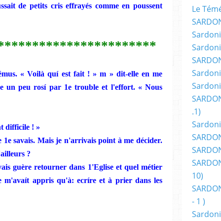
ssait de petits
cris
effrayés
comme
en poussent
Le Témér
SARDON
Sardoni
***********************
Sardoni
SARDON
Sardoni
émus. « Voilà
quí
est fait ! » m » dit-elle en me
Sardoni
ge un
peu
rosí
par 1e trouble et l'effort. « Nous
SARDON
.1)
Sardoni
 difficile ! »
SARDONI
e
1e savais.
Mais je
n'arrivais point à me décider.
SARDONI
ailleurs ?
SARDONI
ais guère retourner dans
1'Eg
lise et quel métier
10)
e
m'avaít appris qu'à:
ecríre et à prier dans les
SARDONI
- 1 )
Sardoni