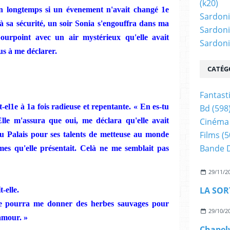
(k20)
en longtemps si un
évenement n'avait changé 1e
Sardoni
 sa sécurité, un soir
Sonia
s'engouffra dans ma
Sardoni
pourpoint avec un air mystérieux qu'elle avait
Sardonic
s à me déclarer.
CATÉG
Fantast
t-
e
l1e à 1a fois radieuse et repentante. «
En
es-tu
Bd
(598
lle
m'as
sura
que oui, me déclara qu'elle avait
Cinéma
Films
(5
u
Palais
pour ses talents de
metteuse au monde
Bande 
mes qu'elle présentait.
Celà ne
me semblait pas
29/11/2
-elle.
ne pourra me donner
des herbes sauvages
pour
29/10/2
amour. »
Chapel