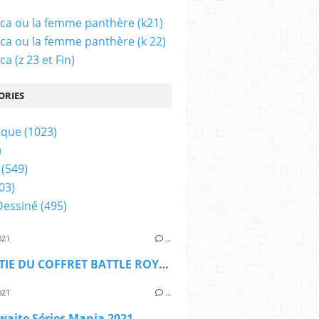
ca ou la femme panthère (k21)
ca ou la femme panthère (k 22)
a (z 23 et Fin)
ORIES
ique
(1023)
)
(549)
03)
Dessiné
(495)
021
…
LA SORTIE DU COFFRET BATTLE ROYALE BATTLE ROYALE BOX RELEASE
021
…
waite Séries Mania 2021