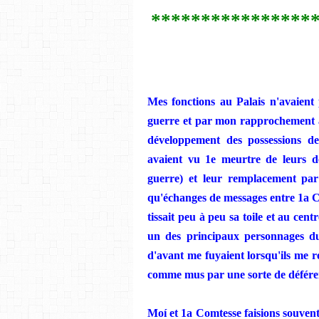
****************
Mes fonctions au
Palais
n'avaient
guerre et par mon rapprochement 
développement
des
possessions d
avaient vu 1e me
urtre
de leurs d
guerre) et leur remplacement par
qu'échanges de messages
entre
1a C
tissait
peu à
peu
sa toile et au centr
un
des
principaux personnages d
d'avant me fuyaient lorsqu'ils me r
comme
mus par une sorte de déféren
Moí
et 1a Comtesse faisions souvent