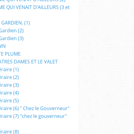
E QUI VENAIT D’AILLEURS (3 et
 GARDIEN. (1)
Gardien (2)
Gardien (3)
WN
TE PLUME
ATRES DAMES ET LE VALET
raire (1)
raire (2)
raire (3)
raire (4)
raire (5)
raire (6) " Chez le Gouverneur"
raire (7) "chez le gouverneur"
raire (8)