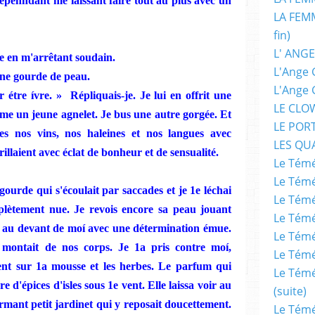
 cepenndant me laissant faire tout au plus avec un
LA FEMM
fin)
L' ANGE
e en
m'arrêtant soudain.
L'Ange 
une gourde de peau.
L'Ange 
r
étre ívre.
»
Répliquais-je.
Je
lui en offrit une
LE CLO
me
u
n
jeune agnelet.
Je
bus une autre gorgée. Et
LE POR
s nos vins, nos haleines et nos langues avec
LES QU
illaient avec éclat de bonheur et de sensualité.
Le Témé
Le Témé
gourde qui s'écoulait par saccades et
je
1e léchai
Le Témé
plètement
nue.
Je
revois encore sa peau jouant
Le Témé
t au devant de
moí
avec une détermination émue.
Le Témé
e montait de nos corps.
Je
1a pris contre
moí,
Le Témé
nt sur 1a mousse et les
herbes.
Le parfum qui
Le Témé
re d'épices
d'isles sous 1e vent.
Elle
laissa voir au
(suite)
rmant
petit jardinet qui y reposait doucettement.
Le Témé