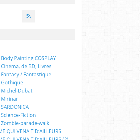
 Body Painting COSPLAY
 Cinéma, de BD, Livres
 Fantasy / Fantastique
 Gothique
 Michel-Dubat
 Mirinar
- SARDONICA
 Science-Fiction
 Zombie-parade-walk
ME QUI VENAIT D’AILLEURS
E QUI VENAIT D’AILLEURS (2)