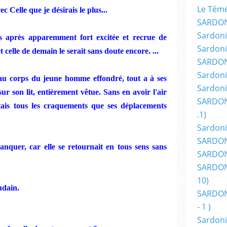
Le Témér
c Celle que je désirais le plus...
SARDON
Sardoni
ts après apparemment fort excitée et recrue de
Sardoni
t celle de demain le serait sans doute encore. ...
SARDON
Sardoni
 au corps du
j
e
une homme effondré,
tout
a à ses
Sardoni
sur
son li
t, entièrement vêtue. Sans en avoir l'air
SARDON
utais tous les craquements que ses
dépla
c
ements
.1)
Sardoni
SARDONI
anquer, car elle se retournait
en
tous
sens
sans
SARDONI
SARDONI
10)
udain.
SARDONI
- 1 )
Sardoni