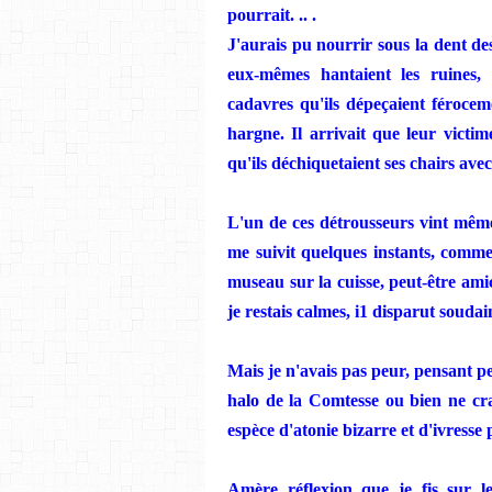
pourrait. .. .
J'aurais pu nourrir sous la dent de
eux-mêmes hantaient les ruines
cadavres qu'ils dépeçaient férocem
hargne. Il arrivait que leur victim
qu'ils déchiquetaient ses chairs ave
L'un de ces détrousseurs vint même
me suivit quelques instants, comm
museau sur la cuisse, peut-être amic
je restais calmes, i1 disparut souda
Mais je n'avais pas peur, pensant p
halo de la Comtesse ou bien ne cr
espèce d'atonie bizarre et d'ivresse 
Amère réflexion que je fis sur le