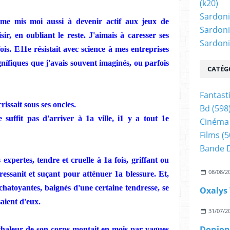
(k20)
Sardoni
me
mis
moi
au
s
si à
devenir
actif aux jeux de
Sardoni
sir, en oubliant le reste. J'aimais à caresser ses
Sardonic
ois.
E11e résistait avec science à mes entreprises
nífiques
que j'avais souvent imaginés, ou parfois
CATÉG
Fantast
rissait sous ses
o
ncl
es.
Bd
(598
e suffit pas d'arriver à 1a ville, i1 y a tout 1e
Cinéma
Films
(5
Bande 
 expertes, tendre et cruelle à 1a
fois,
griffant ou
08/08/2
ressanit et
suçant pour atténuer 1a blessure. Et,
chatoyantes, baignés d'une certaine tendresse, se
Oxalys 
saient
d'eu
x.
31/07/2
haleur de son corps montait en
mo
is
par vagues