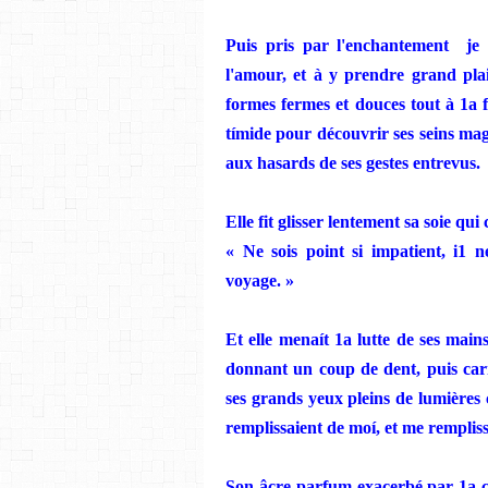
Puis pris par
l'encha
ntement
je
l'amour, et à y
pre
n
dre grand plai
formes fermes et douces tout à 1a f
tím
ide
pour découvrir ses
seins
mag
aux hasards de ses gestes entrevus.
Elle fit
glisser lentement sa soie qui c
«
Ne
sois point si impatient, i1 n
voyage
. »
Et elle
menaít 1a lutte de ses mains
donnant un coup de dent, puis
car
ses grands yeux pleins de lumières 
remplissaient de
moí,
et me remplis
Son âcre parfum exacerbé par 1a c