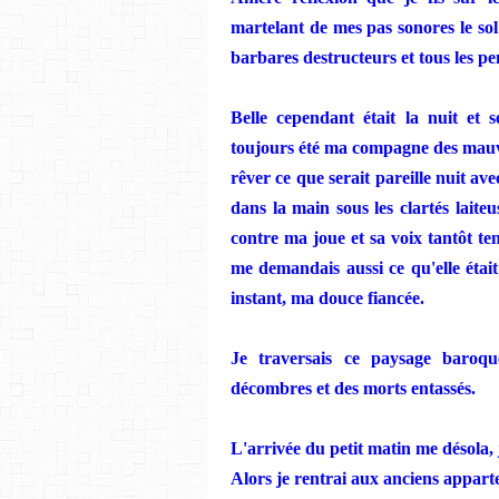
martelant de mes pas sonores le sol
barbares destructeurs et tous les p
Belle cependant était la nuit et 
toujours été ma compagne des mauvai
rêver ce que serait pareille nuit a
dans la main sous les clartés laite
contre ma joue et sa voix tantôt te
me demandais aussi ce qu'elle était 
instant, ma douce fiancée.
Je traversais ce paysage baroq
décombres et des morts entassés.
L'arrivée du petit matin me désola,
Alors
je
rentrai
au
x
anciens appart