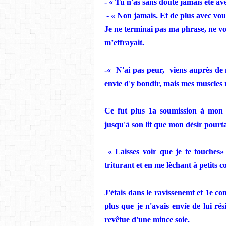
- «
Tu
n'as sans doute jamais été av
- «
Non
jamais. Et de plus avec vous
Je ne
terminai pas ma phrase, ne vo
m’effrayait.
-«
N'ai pas peur,
viens auprès de 
envíe
d'y bondir, mais mes muscles r
Ce fut plus 1a soumission à mon
jusqu'à son lit que mon désir pourt
« Laisses voir que
je
te
touc
h
es»
triturant et en me
lèchant à petits 
J'étais
da
ns le
ra
v
issenemt et 1e co
plus que je n'avais
envíe
de lui rési
rev
ê
tue d'une mince soie.