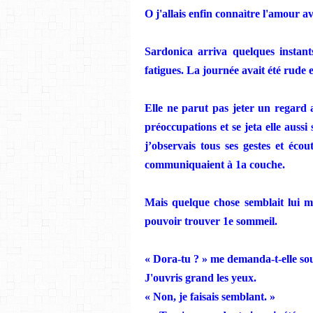
O j'allais enfin
connaìtre l'amour ave
Sardonica
arriva quelques instan
fatigues. La journée avait été rude e
Elle ne
par
u
t pas jeter un regard
préoccupations et se jeta elle aussi 
j’observais tous ses gestes et éco
communiquaient à 1a couche.
Mais
quelque chose semblait lui m
pouvoir trouver 1e sommeil.
«
Dora-tu
? » me demanda-t-elle so
J'ouvris grand les yeux.
« Non,
je
faisais semblant. »