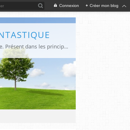
Connexion
+
Créer mon blog
ANTASTIQUE
Site sur toute la culture des genres de l'imaginaire: BD, Cinéma, Livre, Jeux, Théâtre. Présent dans les principaux festivals de film fantastique e de science-fiction, salons et conventions.