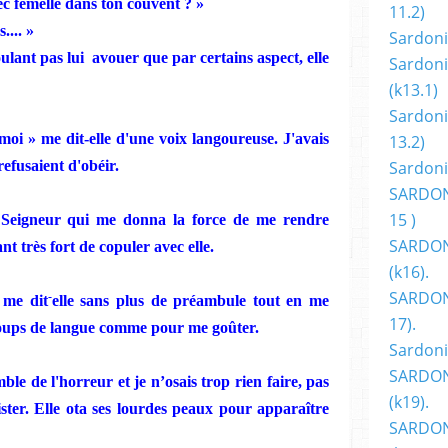
ec femelle
dans
ton
couvent ? »
11.2)
.... »
Sardoni
ulant pas lui
av
ouer que par certains aspect, elle
Sardoni
(k13.1)
Sardoni
moi » me dit-elle d'une
voix
langoureuse. J'avais
13.2)
efusaient d'obéir.
Sardoni
SARDON
15 )
 Seigneur qui me
do
nna
la force de me rendre
SARDON
ant
trè
s
fort
de
copuler avec elle.
(k16).
SARDONI
-
me dit
elle sans plus de
préambu
le tout en me
17).
coups de langue
comme
pour me goûter.
Sardoni
SARDON
mble de l'horreur et
je n’o
sais
trop rien faire, pas
(k19).
ster. Elle
ota
ses lourdes peaux pour apparaître
SARDON