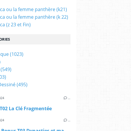
ca ou la femme panthère (k21)
ca ou la femme panthère (k 22)
a (z 23 et Fin)
ORIES
ique
(1023)
)
(549)
03)
Dessiné
(495)
024
…
T02 La Clé Fragmentée
024
…
Donjon Bonus T03 Dynasties et magiciens