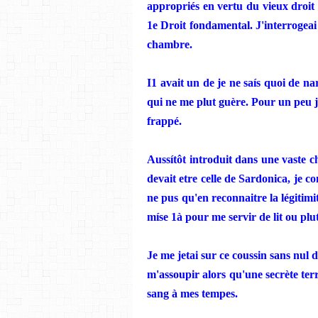
appropriés en
vertu
du vieux droit 
1e Droit fondamental. J'interrogeai
chambre.
I1 avait un de j
e
ne
saís
quoi de nar
qui
ne
me plut guère. Pour un
peu
frappé.
Aussít
ô
t introduit dans une vaste
c
devait
etre
celle de
Sardonica,
je
co
ne
pus qu'en
reconna
i
tre
la légitim
míse
1à pour me servir de lit ou plut
Je me
jetai sur
се
coussin sans nul 
m'assoupir alors qu'une
secr
è
te te
sang à m
es
tempes.