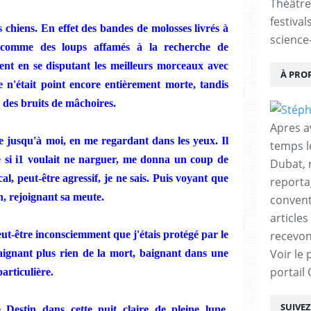
Théâtre
festival
s chiens. En effet des bandes de molosses livrés à
science-
, comme des loups affamés à la recherche de
ent en se disputant les meilleurs morceaux avec
À PRO
e n'était point encore entièrement morte, tandis
c des bruits de mâchoires.
Apres a
 jusqu'à moi, en me regardant dans les yeux. Il
temps l
e si i1 voulait ne narguer, me donna un coup de
Dubat, 
al, peut-être agressif, je ne sais. Puis voyant que
reporta
in, rejoignant sa meute.
conventi
articles
eut-être inconsciemment que j'étais protégé par le
recevon
Voir le 
aignant plus rien de la mort, baignant dans une
portail
particulière.
SUIVE
 Destin dans cette nuit claire de pleine lune,