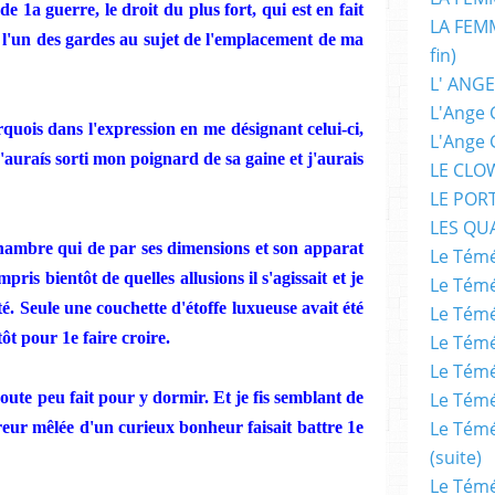
de 1a guerre, le droit du plus fort, qui est en fait
LA FEMM
 l'un
des
gardes au sujet de l'emplacement de ma
fin)
L' ANGE
L'Ange 
quois dans l'expression en me désignant celui-ci,
L'Ange 
j'auraís sorti mon poignard de sa gaine et j'aurais
LE CLO
LE POR
LES QU
ha
mbr
e qui de par ses dimensions et son apparat
Le Témé
mpris
b
i
ent
ô
t de
que
ll
es allusions
il
s'agissait et
je
Le Témé
ité. Seule une couchette d'étoffe luxueuse avait été
Le Témé
ôt pour 1e faire croire.
Le Témé
Le Témé
doute
peu
fait pour y dormir. Et
je
fis semblant de
Le Témé
Le Témé
rreur mêlée d'un curieux bonheur faisait battre 1e
(suite)
Le Témé