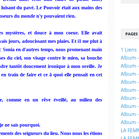
 luisant du pavé. Le Pouvoir était aux mains des
enseurs du monde n'y pouvaient rien.
ses mystères, et douce à mon coeur. Elle avait
PAGES
s jours, adoucissant mes plaies. Et i1 me plut à
1 Liens
vec Sonia en d'autres temps, nous promenant main
Album -
uses du ciel, son visage contre le mien, sa bouche
Album -
ndre tantôt doucement ironique à mon oreille. Je
Album -
en train de faire et ce ã quoi elle pensait en cet
Album -
Album -
Album -
ue, comme en un rêve éveillé, au milieu des
Album 
Album -
Album -
je ne
saís
pourquoi.
LA FEM
ements
des
seigneurs du lieu.
Nou
s
nous les
ét
ion
s
LA FEMM