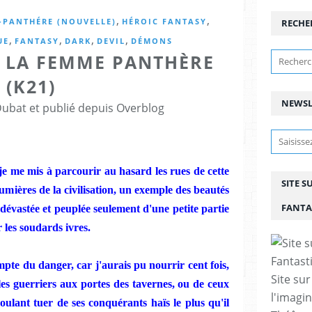
,
,
-PANTHÉRE (NOUVELLE)
HÉROIC FANTASY
RECHE
,
,
,
,
UE
FANTASY
DARK
DEVIL
DÉMONS
 LA FEMME PANTHÈRE
(K21)
NEWSL
Dubat et publié depuis Overblog
je me mis à parcourir au hasard les rues de cette
SITE S
 lumières de la civilisation, un exemple des beautés
FANTA
 dévastée et peuplée seulement d'une petite partie
r les soudards ivres.
mpte du danger, car j'aurais pu nourrir cent fois,
Site sur
es guerriers aux portes des tavernes, ou de ceux
l'imagin
lant tuer de ses conquérants haïs le plus qu'il