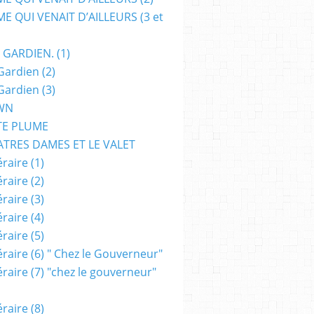
E QUI VENAIT D’AILLEURS (3 et
 GARDIEN. (1)
Gardien (2)
Gardien (3)
WN
TE PLUME
ATRES DAMES ET LE VALET
raire (1)
raire (2)
raire (3)
raire (4)
raire (5)
raire (6) " Chez le Gouverneur"
raire (7) "chez le gouverneur"
raire (8)