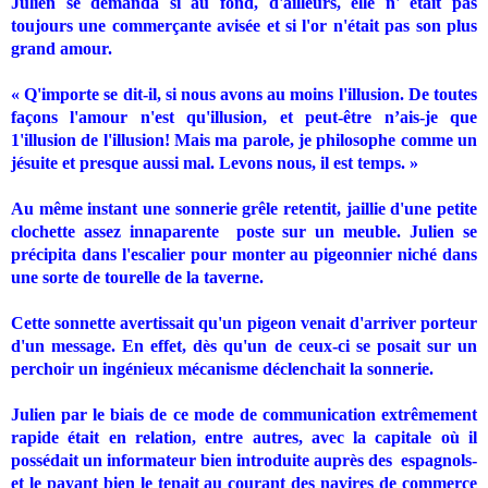
Julien se demanda si au fond, d'ailleurs, elle n' était pas
toujours une commerçante avisée et si l'or n'était pas son plus
grand amour.
« Q'importe se dit-il, si nous avons au moins l'illusion. De toutes
façons l'amour n'est qu'illusion, et peut-être n’ais-je que
1'illusion de l'illusion! Mais ma parole, je philosophe comme un
jésuite et presque aussi mal. Levons nous, il est temps. »
Au même instant une sonnerie grêle retentit, jaillie d'une petite
clochette assez innaparente
poste sur un meuble. Julien se
précipita dans l'escalier pour monter au pigeonnier niché dans
une sorte de tourelle de la taverne.
Cette sonnette avertissait qu'un pigeon venait d'arriver porteur
d'un message. En effet, dès qu'un de ceux-ci se posait sur un
perchoir un ingénieux mécanisme déclenchait la sonnerie.
Julien par le biais de ce mode de communication extrêmement
rapide était en relation, entre autres, avec la capitale où il
possédait un informateur bien introduite auprès des
espagnols-
et le payant bien le tenait au courant des navires de commerce