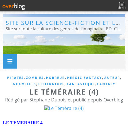
MENU
SITE SUR LA SCIENCE-FICTION ET LE FANTASTIQUE
Site sur toute la culture des genres de l'imaginaire: BD, Cinéma, Livre, Jeux, Théâtre. Présent dans les principaux festivals de film fantastique e de science-fiction, salons et conventions.
,
,
,
,
,
PIRATES
ZOMBIES
HORREUR
HÉROIC FANTASY
AUTEUR
,
,
,
NOUVELLES
LITTERATURE
FANTASTIQUE
FANTASY
LE TÉMÉRAIRE (4)
Rédigé par Stéphane Dubois et publié depuis Overblog
LE TEMERAIRE 4