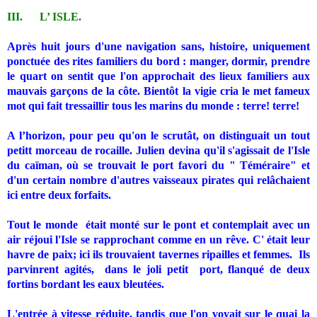
III.
L’ ISLE.
Après huit jours d'une navigation sans, histoire, uniquement
ponctuée des rites familiers du bord : manger, dormir, prendre
le quart on sentit que l'on approchait des lieux familiers aux
mauvais garçons de la côte. Bientôt la vigie cria le met fameux
mot qui fait tressaillir tous les marins du monde : terre! terre!
A l’horizon, pour peu qu'on le scrutât, on distinguait un tout
petitt morceau de rocaille. Julien devina qu'il s'agissait de l'Isle
du caïman, où se trouvait le port favori du " Téméraire" et
d'un certain nombre d'autres vaisseaux pirates qui relâchaient
ici entre deux forfaits.
Tout le monde
était monté sur le pont et contemplait avec un
air réjoui l'Isle se rapprochant comme en un rêve. C' était leur
havre de paix; ici il
s
trouvaient tavernes ripailles et femmes.
Ils
parvinrent agités,
dans le joli petit
port, flanqué de deux
fortins bordant les eaux bleutées.
L'entrée à vitesse réduite, tandis que l'on voyait sur le quai la