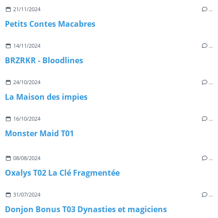
21/11/2024
…
Petits Contes Macabres
14/11/2024
…
BRZRKR - Bloodlines
24/10/2024
…
La Maison des impies
16/10/2024
…
Monster Maid T01
08/08/2024
…
Oxalys T02 La Clé Fragmentée
31/07/2024
…
Donjon Bonus T03 Dynasties et magiciens