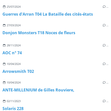
25/07/2024
…
Guerres d'Arran T04 La Bataille des cités-états
27/03/2024
…
Donjon Monsters T18 Noces de fleurs
28/11/2024
…
AOC n° 74
10/04/2024
…
Arrowsmith T02
10/04/2024
…
ANTE-MILLENIUM de Gilles Rouviere,
02/11/2023
…
Solaris 228