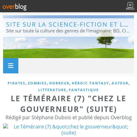
MENU
SITE SUR LA SCIENCE-FICTION ET LE FANTASTIQUE
Site sur toute la culture des genres de l'imaginaire: BD, Cinéma, Livre, Jeux, Théâtre. Présent dans les principaux festivals de film fantastique e de science-fiction, salons et conventions.
,
,
,
,
,
PIRATES
ZOMBIES
HORREUR
HÉROIC FANTASY
AUTEUR
,
LITTERATURE
FANTASTIQUE
LE TÉMÉRAIRE (7) "CHEZ LE
GOUVERNEUR" (SUITE)
Rédigé par Stéphane Dubois et publié depuis Overblog