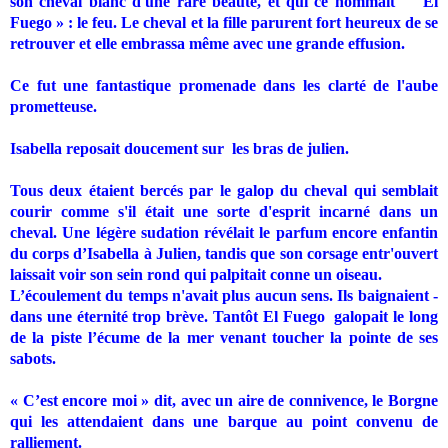
son cheval blanc d'une rare beauté, et qui ce nommait
" El
Fuego » : le feu. Le cheval et la fille parurent fort heureux de se
retrouver et elle embrassa même avec une grande effusion.
Ce fut une fantastique promenade dans les clarté de l'aube
prometteuse.
Isabella reposait doucement sur
les bras de julien.
Tous deux étaient bercés par le galop du cheval qui semblait
courir comme s'il était une sorte d'esprit incarné dans un
cheval. Une légère sudation révélait le parfum encore enfantin
du corps d’Isabella à Julien, tandis que son corsage entr'ouvert
laissait voir son sein rond qui palpitait conne un oiseau.
L’écoulement du temps n'avait plus aucun sens. Ils baignaient ­
dans une éternité trop brève. Tantôt El Fuego
galopait le long
de la piste l’écume de la mer venant toucher la pointe de ses
sabots.
« C’est encore moi » dit, avec un aire de connivence, le Borgne
qui les attendaient dans une barque au point convenu de
ralliement.