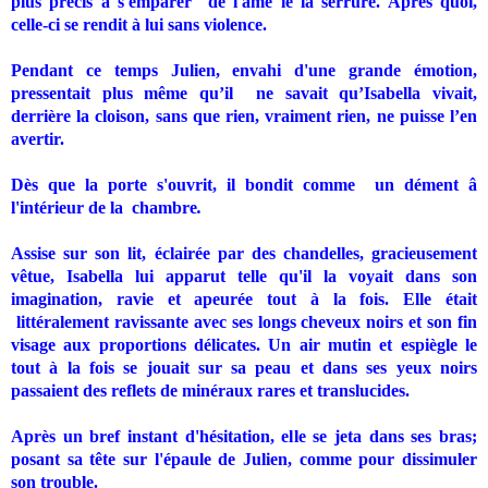
plus précis à s'emparer
de l'âme le la serrure. Après quoi,
celle-ci se rendit à lui sans violence.
Pendant ce temps Julien, envahi d'une grande émotion,
pressentait plus même qu’il
ne savait qu’Isabella vivait,
derrière la cloison, sans que rien, vraiment rien, ne puisse l’en
avertir.
Dès que la porte s'ouvrit, il bondit comme
un dément â
l'intérieur de la
chambre
.
Assise sur son lit, éclairée par des chandelles, gracieusement
vêtue, Isabella lui apparut telle qu'il la voyait dans son
imagination, ravie et apeurée tout à la fois. Elle était
littéralement ravissante avec ses longs cheveux noirs et son fin
visage aux proportions délicates. Un air mutin et espiègle le
tout à la fois se jouait sur sa peau et dans ses yeux noirs
passaient des reflets de minéraux rares et translucides.
Après un bref instant d'hésitation, elle se jeta dans ses bras;
posant sa tête sur l'épaule de Julien, comme pour dissimuler
son trouble.