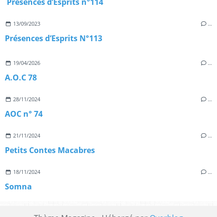
Présences d’Esprits n°114
13/09/2023
…
Présences d’Esprits N°113
19/04/2026
…
A.O.C 78
28/11/2024
…
AOC n° 74
21/11/2024
…
Petits Contes Macabres
18/11/2024
…
Somna