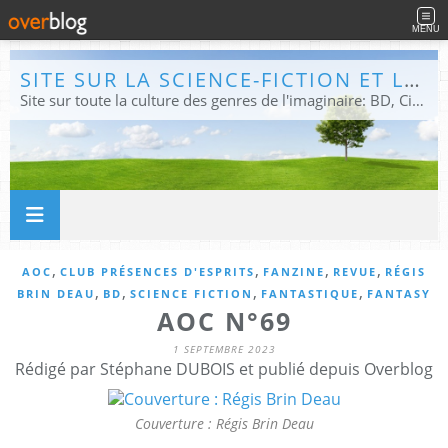
MENU
SITE SUR LA SCIENCE-FICTION ET LE FANTASTIQUE
Site sur toute la culture des genres de l'imaginaire: BD, Cinéma, Livre, Jeux, Théâtre. Présent dans les principaux festivals de film fantastique e de science-fiction, salons et conventions.
,
,
,
,
AOC
CLUB PRÉSENCES D'ESPRITS
FANZINE
REVUE
RÉGIS
,
,
,
,
BRIN DEAU
BD
SCIENCE FICTION
FANTASTIQUE
FANTASY
AOC N°69
1 SEPTEMBRE 2023
Rédigé par Stéphane DUBOIS et publié depuis Overblog
Couverture : Régis Brin Deau