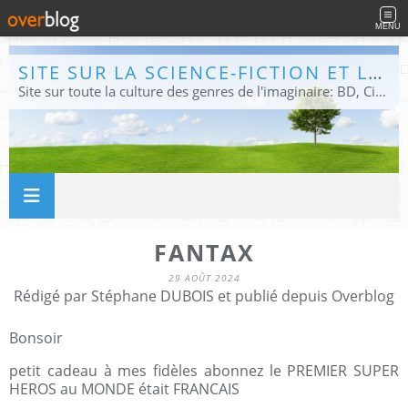
MENU
SITE SUR LA SCIENCE-FICTION ET LE FANTASTIQUE
Site sur toute la culture des genres de l'imaginaire: BD, Cinéma, Livre, Jeux, Théâtre. Présent dans les principaux festivals de film fantastique e de science-fiction, salons et conventions.
FANTAX
29 AOÛT 2024
Rédigé par Stéphane DUBOIS et publié depuis Overblog
Bonsoir
petit cadeau à mes fidèles abonnez le PREMIER SUPER
HEROS au MONDE était FRANCAIS