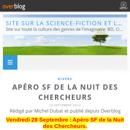
MENU
SITE SUR LA SCIENCE-FICTION ET LE FANTASTIQUE
Site sur toute la culture des genres de l'imaginaire: BD, Cinéma, Livre, Jeux, Théâtre. Présent dans les principaux festivals de film fantastique e de science-fiction, salons et conventions.
DIVERS
APÉRO SF DE LA NUIT DES
CHERCHEURS
25 SEPTEMBRE 2012
Rédigé par Michel Dubat et publié depuis Overblog
Vendredi 28 Septembre : Apéro SF de la Nuit
des Chercheurs.