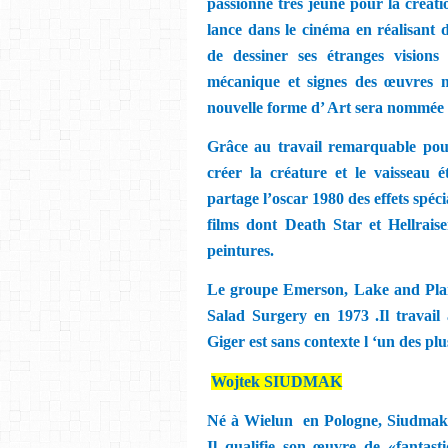
passionne très jeune pour la création
lance dans le cinéma en réalisant d
de dessiner ses étranges visions
mécanique et signes des œuvres m
nouvelle forme d’ Art sera nommée
Grâce au travail remarquable pou
créer
la créature et le vaisseau é
partage l’oscar 1980 des effets spéci
films dont Death Star et Hellrai
peintures.
Le groupe Emerson, Lake and Plam
Salad Surgery en 1973 .Il travail
Giger est sans contexte l ‘un des pl
Wojtek SIUDMAK
Né à Wielun
en Pologne, Siudmak e
Il qualifie son œuvre de «fantasti