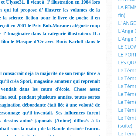
et Ulysse31. il vient à
l’ illustration en 1984 lors
LA FEMM
 qui lui propose d’ illustrer les volumes de la
fin)
 la science fiction pour le livre de poche il en
L' ANGE
reçoit en 2001 le Prix Bob-Morane catégorie coup
L'Ange 
e
l’ Imaginaire dans la catégorie illustrateur. Il a
L'Ange 
 film le Masque d’Or avec Boris Karloff dans le
LE CLO
LE POR
LES QU
Le Témé
 il consacrait déjà la majorité de son temps libre à
Le Témé
ns qu’il créa Spori, magasine amateur qui reprenait
Le Témé
 vendait dans les cours d'école. Chose assez
Le Témé
ina seul, pendant plusieurs années, toutes sortes
Le Témé
imagination débordante était liée à une volonté de
Le Témé
sonnage qu’il inventait. Ses influences furent
Le Témé
s dessins animé japonais (Anime) diffusés à la
(suite)
 tombait sous la main ; de la Bande dessinée franco-
Le Témé