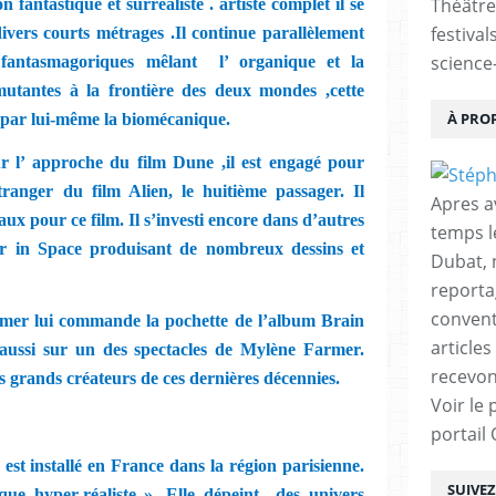
Théâtre
 fantastique et surréaliste . artiste complet il se
festival
ivers courts métrages .Il continue parallèlement
science-
 fantasmagoriques mêlant
l’ organique et la
utantes à la frontière des deux mondes ,cette
À PRO
 par lui-même la biomécanique.
r l’ approche du film Dune ,il est engagé pour
tranger du film Alien, le huitième passager. Il
Apres a
aux pour ce film. Il s’investi encore dans d’autres
temps l
ser in Space produisant de nombreux dessins et
Dubat, 
reporta
conventi
er lui commande la pochette de l’album Brain
articles
 aussi sur un des spectacles de Mylène Farmer.
recevon
us grands créateurs de ces dernières décennies.
Voir le 
portail
st installé en France dans la région parisienne.
SUIVE
que hyper-réaliste ». Elle dépeint
des univers