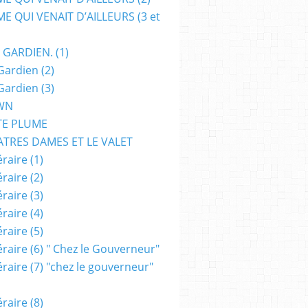
E QUI VENAIT D’AILLEURS (3 et
 GARDIEN. (1)
Gardien (2)
Gardien (3)
WN
TE PLUME
ATRES DAMES ET LE VALET
raire (1)
raire (2)
raire (3)
raire (4)
raire (5)
raire (6) " Chez le Gouverneur"
raire (7) "chez le gouverneur"
raire (8)