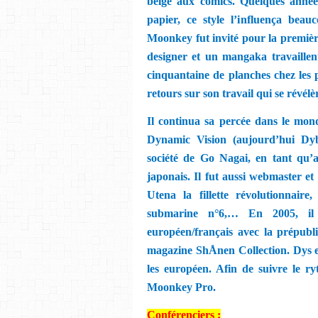
belge aux comics. Quelques année
papier, ce style l’influença bea
Moonkey fut invité pour la premiè
designer et un mangaka travaillen
cinquantaine de planches chez les p
retours sur son travail qui se révélè
Il continua sa percée dans le mo
Dynamic Vision (aujourd’hui Dybe
société de Go Nagai, en tant qu
japonais. Il fut aussi webmaster et i
Utena la fillette révolutionnai
submarine n°6,… En 2005, il d
européen/français avec la prépub
magazine ShÅ
nen Collection. Dys
les eur
opéen. Afin de suivre le ry
Moonkey Pro.
Conférenciers :