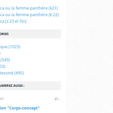
ca ou la femme panthère (k21)
ca ou la femme panthère (k 22)
a (z 23 et Fin)
ORIES
ique
(1023)
)
(549)
03)
Dessiné
(495)
IMEREZ AUSSI :
017
…
ion "Corps-concept"