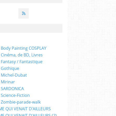
 Body Painting COSPLAY
 Cinéma, de BD, Livres
 Fantasy / Fantastique
 Gothique
 Michel-Dubat
 Mirinar
- SARDONICA
 Science-Fiction
 Zombie-parade-walk
ME QUI VENAIT D’AILLEURS
E QUI VENAIT D’AILLEURS (2)