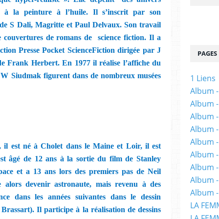
e à la peinture à l’huile. Il s’inscrit par son
de S Dali, Magritte et Paul Delvaux. Son travail
 de couvertures de romans de
science fiction. Il a
lection Presse Pocket ScienceFiction dirigée par J
PAGES
e Frank Herbert. En 1977 il réalise l’affiche du
e W Siudmak figurent dans de nombreux musées
1 Liens
Album -
Album -
Album -
Album -
Album -
il est né à Cholet dans le Maine et Loir, il est
Album -
 est âgé de 12 ans à la sortie du film de Stanley
Album 
space et a 13 ans lors des premiers pas de Neil
Album -
e alors devenir astronaute, mais revenu à des
Album -
nce dans les années suivantes dans le dessin
LA FEM
Brassart). Il participe à la réalisation de dessins
LA FEMM