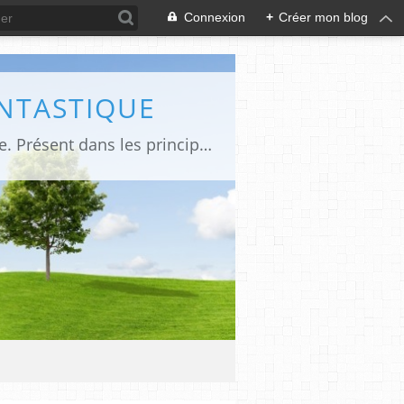
Connexion
+
Créer mon blog
ANTASTIQUE
Site sur toute la culture des genres de l'imaginaire: BD, Cinéma, Livre, Jeux, Théâtre. Présent dans les principaux festivals de film fantastique e de science-fiction, salons et conventions.