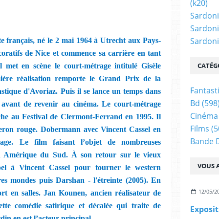
(k20)
Sardoni
Sardoni
Sardonic
te français, né le 2 mai 1964 à Utrecht aux Pays-
coratifs de Nice et commence sa carrière en tant
CATÉG
l met en scène le court-métrage intitulé Gisèle
ière réalisation remporte le Grand Prix de la
Fantast
stique d'Avoriaz. Puis il se lance un temps dans
Bd
(598
res avant de revenir au cinéma. Le court-métrage
Cinéma
che au Festival de Clermont-Ferrand en 1995. Il
Films
(5
peron rouge. Dobermann avec Vincent Cassel en
Bande 
age. Le film faisant l’objet de nombreuses
n Amérique du Sud. À son retour sur le vieux
VOUS A
pel à Vincent Cassel pour tourner le western
tres mondes puis Darshan - l'étreinte (2005). En
12/05/2
rt en salles. Jan Kounen, ancien réalisateur de
ette comédie satirique et décalée qui traite de
Exposit
din en est l’acteur principal.