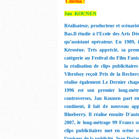
Cinéma :
Jan
KOUNEN
Réalisateur, producteur et scénaris
Bas.Il étudie à l’Ecole des Arts Dé
qu’assistant opérateur. En 1989, i
Kérosène. Très apprécié, sa prem
catégorie au Festival du Film Fanta
la réalisation de clips publicitai
Vibroboy reçoit Prix de la Recher
réalise également Le Dernier cha
1996 est son premier long-métr
controverses, Jan Kounen part e
continent, il fait de nouveau ap
Blueberry. Il réalise ensuite D'au
2007, le long-métrage 99 Francs so
clips publicitaires met en scène c
l’univers de la publicité. Jean Dujar