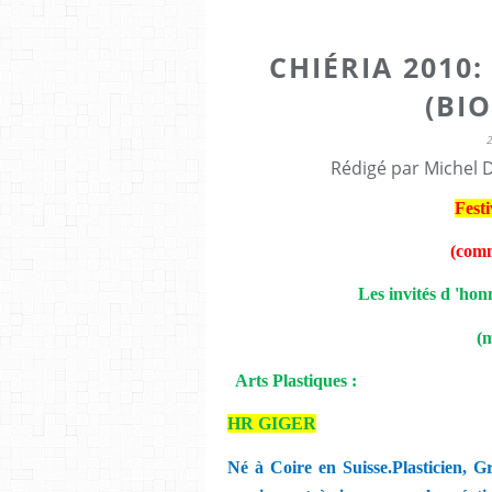
CHIÉRIA 2010
(BI
Rédigé par Michel 
Fest
(comm
Les invités d 'ho
(m
Arts Plastiques :
HR GIGER
Né à Coire en Suisse.Plasticien, Gr