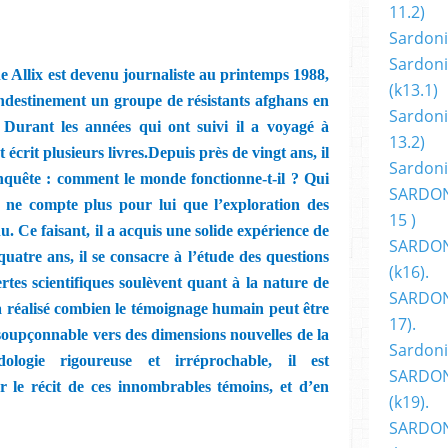
11.2)
Sardoni
Sardoni
 Allix est devenu journaliste au printemps 1988,
(k13.1)
andestinement un groupe de résistants afghans en
Sardoni
. Durant les années qui ont suivi il a voyagé à
13.2)
t écrit plusieurs livres.Depuis près de vingt ans, il
Sardoni
nquête : comment le monde fonctionne-t-il ? Qui
SARDON
ne compte plus pour lui que l’exploration des
15 )
u. Ce faisant, il a acquis une solide expérience de
SARDON
quatre ans, il se consacre à l’étude des questions
(k16).
rtes scientifiques soulèvent quant à la nature de
SARDONI
a réalisé combien le témoignage humain peut être
17).
soupçonnable vers des dimensions nouvelles de la
Sardoni
ologie rigoureuse et irréprochable, il est
SARDON
er le récit de ces innombrables témoins, et d’en
(k19).
SARDON