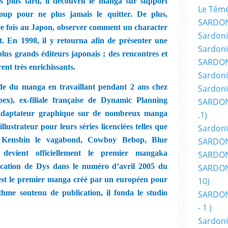
s plus tard, il découvrit le manga sur support
Le Témér
ucoup pour ne plus jamais le quitter. De plus,
SARDON
re fois au Japon, observer comment un character
Sardoni
t. En 1998, il y retourna afin de présenter une
Sardoni
lus grands éditeurs japonais ; des rencontres et
SARDON
rent très enrichissants.
Sardoni
nde du manga en travaillant pendant 2 ans chez
Sardoni
x), ex-filiale française de Dynamic Planning
SARDON
’adaptateur graphique sur de nombreux manga
.1)
llustrateur pour leurs séries licenciées telles que
Sardoni
re, Kenshin le vagabond, Cowboy Bebop, Blue
SARDONI
evient officiellement le premier mangaka
SARDONI
lication de Dys dans le numéro d’avril 2005 du
SARDONI
 est le premier manga créé par un européen pour
10)
thme soutenu de publication, il fonda le studio
SARDONI
- 1 )
Sardoni