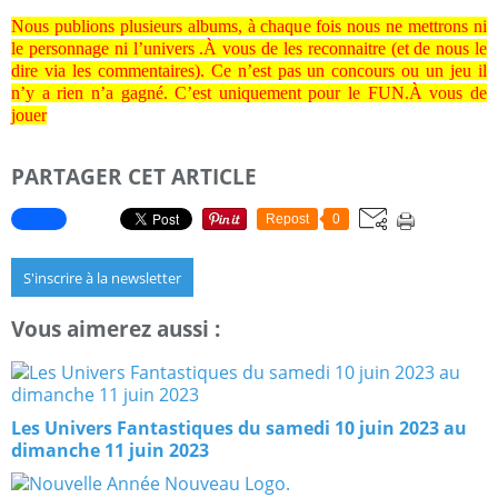
Nous publions plusieurs albums, à chaque fois nous ne mettrons ni
le personnage ni l’univers .À vous de les reconnaitre (et de nous le
dire via les commentaires). Ce n’est pas un concours ou un jeu il
n’y a rien n’a gagné. C’est uniquement pour le FUN.À vous de
jouer
PARTAGER CET ARTICLE
Repost
0
S'inscrire à la newsletter
Vous aimerez aussi :
Les Univers Fantastiques du samedi 10 juin 2023 au
dimanche 11 juin 2023