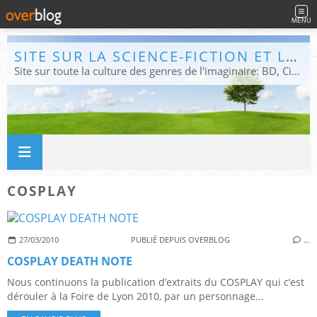
MENU
SITE SUR LA SCIENCE-FICTION ET LE FANTASTIQUE
Site sur toute la culture des genres de l'imaginaire: BD, Cinéma, Livre, Jeux, Théâtre. Présent dans les principaux festivals de film fantastique e de science-fiction, salons et conventions.
COSPLAY
27/03/2010
PUBLIÉ DEPUIS OVERBLOG
…
COSPLAY DEATH NOTE
Nous continuons la publication d’extraits du COSPLAY qui c’est
dérouler à la Foire de Lyon 2010, par un personnage...