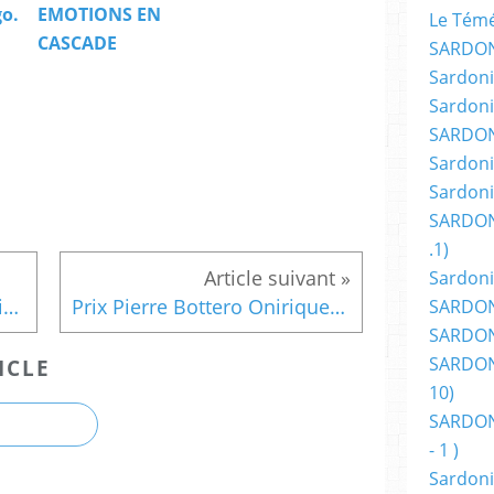
o.
EMOTIONS EN
Le Témér
CASCADE
SARDON
Sardoni
Sardoni
SARDON
Sardoni
Sardoni
SARDON
.1)
Sardoni
"Et si on retournait le premier film ?"
Prix Pierre Bottero Oniriques 2015
SARDONI
SARDONI
SARDONI
ICLE
10)
SARDONI
- 1 )
Sardoni