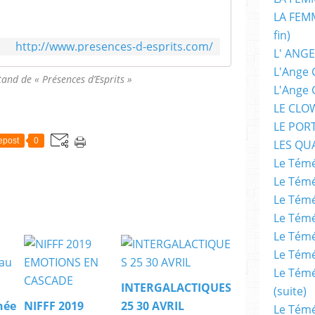
LA FEMM
fin)
http://www.presences-d-esprits.com/
L' ANGE
L'Ange 
Stand de « Présences d’Esprits »
L'Ange 
LE CLO
LE POR
epost
0
LES QU
Le Témé
Le Témé
Le Témé
Le Témé
Le Témé
Le Témé
Le Témé
INTERGALACTIQUES
(suite)
née
NIFFF 2019
25 30 AVRIL
Le Témé