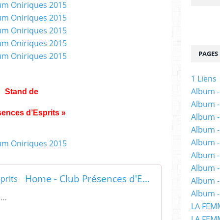
PAGES
1 Liens
Album -
Stand de
Album -
sences d’Esprits »
Album -
Album -
Album -
Album -
Album 
Home - Club Présences d'Esprits
Album -
Album -
...
LA FEM
LA FEMM