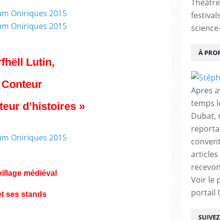
Théâtre
festival
science-
À PRO
fhëll Lutin,
Conteur
Apres a
temps l
teur d’histoires »
Dubat, 
reporta
conventi
articles
recevon
village médiéval
Voir le 
portail
et ses stands
SUIVE