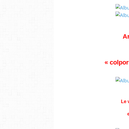
Ar
« colpor
Le 