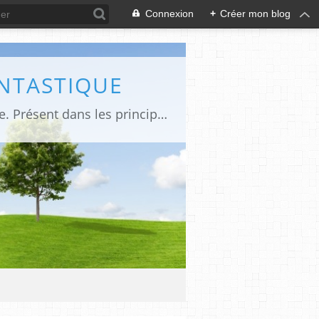
Connexion
+
Créer mon blog
ANTASTIQUE
Site sur toute la culture des genres de l'imaginaire: BD, Cinéma, Livre, Jeux, Théâtre. Présent dans les principaux festivals de film fantastique e de science-fiction, salons et conventions.