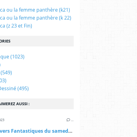
ca ou la femme panthère (k21)
ca ou la femme panthère (k 22)
a (z 23 et Fin)
ORIES
ique
(1023)
)
(549)
03)
Dessiné
(495)
IMEREZ AUSSI :
023
…
Les Univers Fantastiques du samedi 10 juin 2023 au dimanche 11 juin 2023