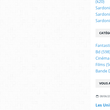
(k20)
Sardoni
Sardoni
Sardonic
CATÉG
Fantast
Bd
(598
Cinéma
Films
(5
Bande 
VOUS A
08/06/2