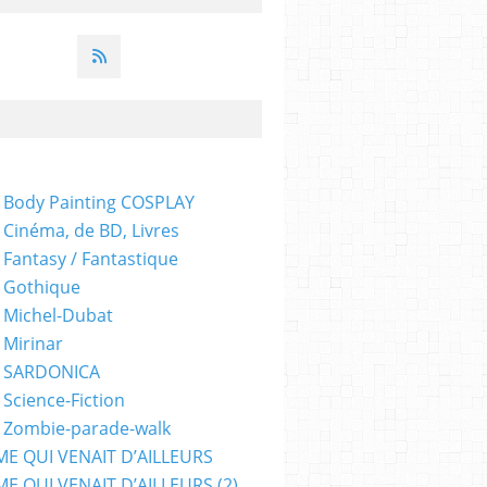
 Body Painting COSPLAY
 Cinéma, de BD, Livres
 Fantasy / Fantastique
 Gothique
 Michel-Dubat
 Mirinar
- SARDONICA
 Science-Fiction
 Zombie-parade-walk
ME QUI VENAIT D’AILLEURS
E QUI VENAIT D’AILLEURS (2)