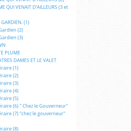
E QUI VENAIT D’AILLEURS (3 et
 GARDIEN. (1)
Gardien (2)
Gardien (3)
WN
TE PLUME
ATRES DAMES ET LE VALET
raire (1)
raire (2)
raire (3)
raire (4)
raire (5)
raire (6) " Chez le Gouverneur"
raire (7) "chez le gouverneur"
raire (8)