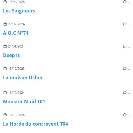
19/04/2026
…
Les Saigneurs
27/02/2024
…
A.O.C N°71
24/01/2024
…
Deep It
13/12/2023
…
La maison Usher
16/10/2024
…
Monster Maid T01
16/10/2024
…
La Horde du contrevent T04