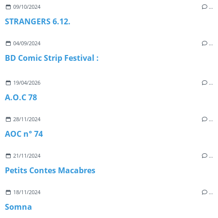
09/10/2024
…
STRANGERS 6.12.
04/09/2024
…
BD Comic Strip Festival :
19/04/2026
…
A.O.C 78
28/11/2024
…
AOC n° 74
21/11/2024
…
Petits Contes Macabres
18/11/2024
…
Somna