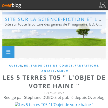
MENU
SITE SUR LA SCIENCE-FICTION ET LE FANTASTIQUE
Site sur toute la culture des genres de l'imaginaire: BD, Cinéma, Livre, Jeux, Théâtre. Présent dans les principaux festivals de film fantastique e de science-fiction, salons et conventions.
,
,
,
,
,
AUTEUR
BD
BANDE DESSINÉ
COMICS
FANTASTIQUE
,
FANTASY
ALBUM
LES 5 TERRES T05 " L'OBJET DE
VOTRE HAINE "
7 FÉVRIER 2021
Rédigé par Stéphane DUBOIS et publié depuis Overblog