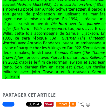
suivant,
Medicine Man
(1992). Dans
Last Action Hero
(1993),
à nouveau porté par Arnold Schwarzenegger, il parodie
son genre de prédilection en utilisant de manière
ingénieuse la mise en abyme. En 1994, il réalise une
séquelle survitaminée de
Die Hard
avec
Une journée en
enfer
(
Die Hard – With a vengeance
), toujours avec Bruce
Willis, cette fois accompagné de Samuel L.Jackson. En
1999, ce sera l’épique
13e Guerrier
(
The Thirteenth
Warrior
) avec Antonio Banderas jouant un ambassadeur
arabe débarqué chez les Vikings en l’an 922. S’ensuivront
deux remakes, le virtuose
Thomas Crown
(
The Thomas
Crown Affair
), encore avec Pierce Brosnan, puis R
ollerball
en 2002, d’après le film de Norman Jewison et avec Jean
Reno. Son dernier film en date est
Basic
, un thriller
militaire avec John Travolta et à nouveau Samuel
L.Jackson.
PARTAGER CET ARTICLE
Repost
0