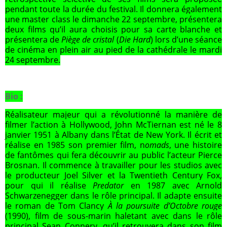
pendant toute la durée du festival. Il donnera également
une master class le dimanche 22 septembre, présentera
deux films qu’il aura choisis pour sa carte blanche et
présentera de
Piège de cristal
(
Die Hard
) lors d’une séance
de cinéma en plein air au pied de la cathédrale le mardi
24 septembre.
Bio :
Réalisateur majeur qui a révolutionné la manière de
filmer l’action à Hollywood, John McTiernan est né le 8
janvier 1951 à Albany dans l’État de New York. Il écrit et
réalise en 1985 son premier film, n
omads
, une histoire
de fantômes qui fera découvrir au public l’acteur Pierce
Brosnan. Il commence à travailler pour les studios avec
le producteur Joel Silver et la Twentieth Century Fox,
pour qui il réalise
Predator
en 1987 avec Arnold
Schwarzenegger dans le rôle principal. Il adapte ensuite
le roman de Tom Clancy
À la poursuite d’Octobre rouge
(1990), film de sous-marin haletant avec dans le rôle
principal Sean Connery, qu’il retrouvera dans son film