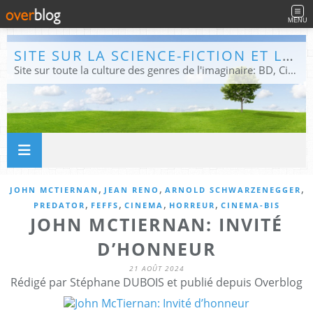
MENU
SITE SUR LA SCIENCE-FICTION ET LE FANTASTIQUE
Site sur toute la culture des genres de l'imaginaire: BD, Cinéma, Livre, Jeux, Théâtre. Présent dans les principaux festivals de film fantastique e de science-fiction, salons et conventions.
,
,
,
JOHN MCTIERNAN
JEAN RENO
ARNOLD SCHWARZENEGGER
,
,
,
,
PREDATOR
FEFFS
CINEMA
HORREUR
CINEMA-BIS
JOHN MCTIERNAN: INVITÉ
D’HONNEUR
21 AOÛT 2024
Rédigé par Stéphane DUBOIS et publié depuis Overblog