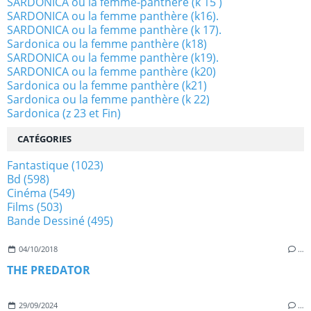
SARDONICA ou la femme-panthére (k 15 )
SARDONICA ou la femme panthère (k16).
SARDONICA ou la femme panthère (k 17).
Sardonica ou la femme panthère (k18)
SARDONICA ou la femme panthère (k19).
SARDONICA ou la femme panthère (k20)
Sardonica ou la femme panthère (k21)
Sardonica ou la femme panthère (k 22)
Sardonica (z 23 et Fin)
CATÉGORIES
Fantastique
(1023)
Bd
(598)
Cinéma
(549)
Films
(503)
Bande Dessiné
(495)
04/10/2018
…
THE PREDATOR
29/09/2024
…