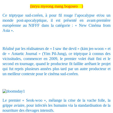
(inryu myeong mang bogoseo
)
Ce triptyque sud-coréen, à pour fil rouge l’apocalypse et/ou un
monde post-apocalyptique, il est présenté en avant-première
européenne au NIFFF dans la catégorie : « New Cinéma from
Asia ».
Réalisé par les réalisateurs de « I saw the devil » (kim jee-woon » et
de « Antartic Journal » (Yim Pil-Jung), ce triptyque à connus des
vicissitudes, commencer en 2009, le premier volet était fini et le
second en tournage, quand le producteur fit faillite arrêtant le projet
qui fut repris plusieurs années plus tard par un autre producteur et
un meilleur contexte pour le cinéma sud-coréen.
Le premier « Seok-woo », mélange la crise de la vache folle, la
grippe aviaire, pour infectés les humains via la standardisation de la
nourriture des élevages intensifs.