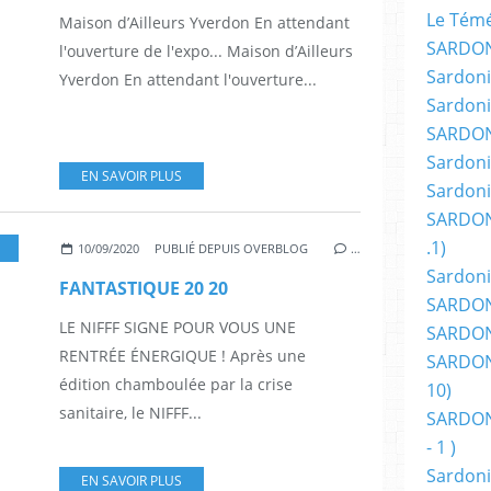
Le Témér
Maison d’Ailleurs Yverdon En attendant
SARDON
l'ouverture de l'expo... Maison d’Ailleurs
Sardoni
Yverdon En attendant l'ouverture...
Sardoni
SARDON
Sardoni
EN SAVOIR PLUS
Sardoni
SARDON
.1)
,
FESTIVAL
,
NIFFF
,
NIFFF NEUCHATEL SUISSE
,
FILMS
,
PALMARÈS
,
PRIX
,
DÉ
10/09/2020
PUBLIÉ DEPUIS OVERBLOG
…
Sardoni
FANTASTIQUE 20 20
SARDONI
LE NIFFF SIGNE POUR VOUS UNE
SARDONI
RENTRÉE ÉNERGIQUE ! Après une
SARDONI
édition chamboulée par la crise
10)
sanitaire, le NIFFF...
SARDONI
- 1 )
Sardoni
EN SAVOIR PLUS