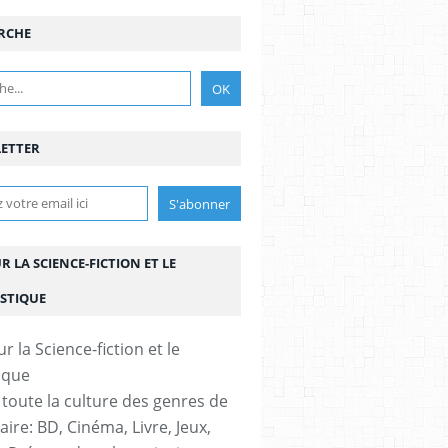
RCHE
FF
,
NIFFF NEUCHATEL SUISSE
,
BANDE DESSINÉ
,
COMICS
,
TAIWAN
,
FESTIVALS
,
FI
ETTER
UR LA SCIENCE-FICTION ET LE
STIQUE
ERVEILLEUX
,
JEUX
,
GAMES
 toute la culture des genres de
aire: BD, Cinéma, Livre, Jeux,