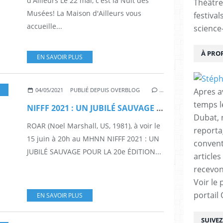
d'Ailleurs Le 22 mai, c'est la Nuit des
Théâtre
Musées! La Maison d'Ailleurs vous
festival
accueille...
science-
À PRO
EN SAVOIR PLUS
,
COURTS-MÉTRAGES
,
FANTASTIQUE
,
FESTIVAL
,
FESTIVALS
,
FILMS
,
IMAGES
,
Apres a
04/05/2021
PUBLIÉ DEPUIS OVERBLOG
…
temps l
NIFFF 2021 : UN JUBILÉ SAUVAGE POUR LA 20e ÉDITION
Dubat, 
ROAR (Noel Marshall, US, 1981), à voir le
reporta
15 juin à 20h au MHNN NIFFF 2021 : UN
conventi
JUBILÉ SAUVAGE POUR LA 20e ÉDITION...
articles
recevon
Voir le 
portail
EN SAVOIR PLUS
SUIVE