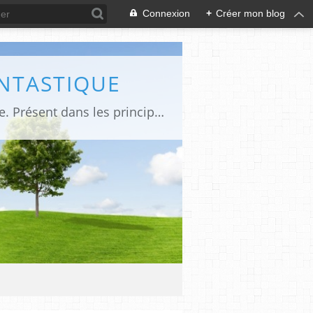
Connexion
+
Créer mon blog
ANTASTIQUE
Site sur toute la culture des genres de l'imaginaire: BD, Cinéma, Livre, Jeux, Théâtre. Présent dans les principaux festivals de film fantastique e de science-fiction, salons et conventions.