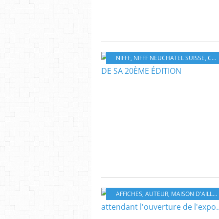
NIFFF
,
NIFFF NEUCHATEL SUISSE
,
CINÉMA
AFFICHES
,
AUTEUR
,
MAISON D'AILLEURS