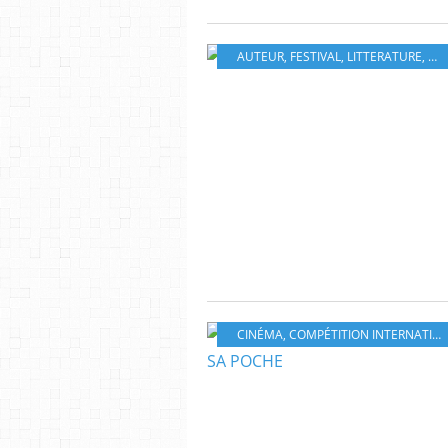
AUTEUR
,
FESTIVAL
,
LITTERATURE
,
NIF
CINÉMA
,
COMPÉTITION INTERNATIONALE