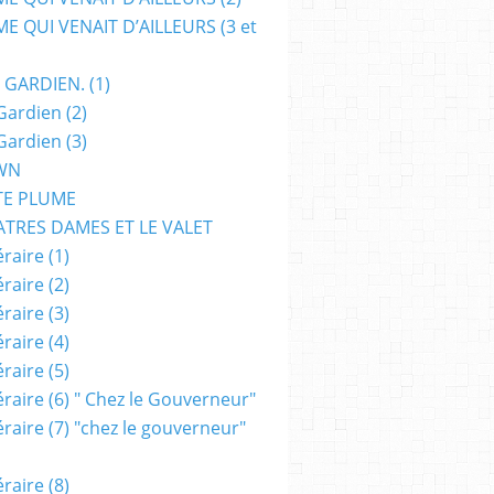
E QUI VENAIT D’AILLEURS (3 et
 GARDIEN. (1)
Gardien (2)
UVANTE
,
FESTIVAL
,
FILMS
,
PALMARÈS
,
SF
,
VAMPIRES
,
FANTASY
,
ZOMBIES
,
SCIEN
Gardien (3)
WN
TE PLUME
ATRES DAMES ET LE VALET
raire (1)
raire (2)
raire (3)
raire (4)
raire (5)
raire (6) " Chez le Gouverneur"
raire (7) "chez le gouverneur"
ATEUR
,
YVERDON
raire (8)