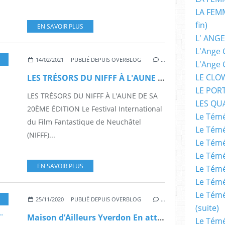
LA FEMM
fin)
EN SAVOIR PLUS
L' ANGE
L'Ange 
,
COMPÉTITION INTERNATIONALE
,
COURTS-MÉTRAGES
,
FANTASTIQUE
,
EPO
14/02/2021
PUBLIÉ DEPUIS OVERBLOG
…
L'Ange 
LE CLO
LES TRÉSORS DU NIFFF À L'AUNE DE SA 20ÈME ÉDITION
LE POR
LES TRÉSORS DU NIFFF À L'AUNE DE SA
LES QU
20ÈME ÉDITION Le Festival International
Le Témé
du Film Fantastique de Neuchâtel
Le Témé
(NIFFF)...
Le Témé
Le Témé
EN SAVOIR PLUS
Le Témé
Le Témé
Le Témé
,
FANTASTIQUE
,
ILLUSTRATION
,
IMAGES
,
NIFFF NEUCHATEL SUISSE
,
DESSIN
25/11/2020
PUBLIÉ DEPUIS OVERBLOG
…
(suite)
Maison d’Ailleurs Yverdon En attendant l'ouverture de l'expo...
Le Témé