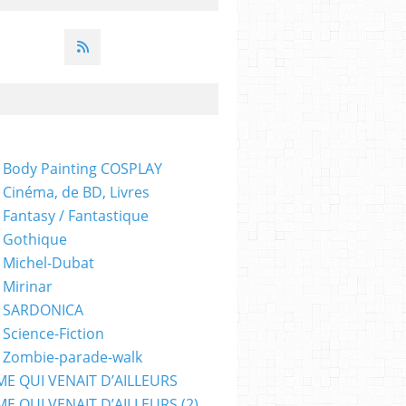
,
FESTIVAL
,
FESTIVALS
,
FILMS
,
NIFFF
,
NIFFF NEUCHATEL SUISSE
,
CINÉMATHÈQUE 
 Body Painting COSPLAY
 Cinéma, de BD, Livres
 Fantasy / Fantastique
 Gothique
 Michel-Dubat
,
NIFFF NEUCHATEL SUISSE
,
FILMS
,
PALMARÈS
,
PRIX
,
SCIENCE-FICTION
,
ZOMBIES
 Mirinar
- SARDONICA
 Science-Fiction
 Zombie-parade-walk
ME QUI VENAIT D’AILLEURS
E QUI VENAIT D’AILLEURS (2)