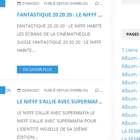
,
COURTS-MÉTRAGES
,
EPOUVANTE
,
FANTASTIQUE
,
FANTASY
21/04/2021
PUBLIÉ DEPUIS OVERBLOG
…
FANTASTIQUE 20 20 20 : LE NIFFF HABITE LES ÉCRANS DE LA CINÉMATHÈQUE SUISSE
FANTASTIQUE 20 20 20 : LE NIFFF HABITE
LES ÉCRANS DE LA CINÉMATHÈQUE
PAGES
SUISSE FANTASTIQUE 20 20 20 : LE NIFFF
1 Liens
HABITE...
Album -
Album -
EN SAVOIR PLUS
Album -
Album -
Album -
,
COURTS-MÉTRAGES
,
FANTASTIQUE
,
FESTIVAL
,
FESTIVALS
,
NIFFF
02/04/2021
PUBLIÉ DEPUIS OVERBLOG
…
Album -
LE NIFFF S’ALLIE AVEC SUPERMAFIA
Album 
LE NIFFF S’ALLIE AVEC SUPERMAFIA LE
Album -
NIFFF S’ALLIE AVEC SUPERMAFIA POUR
Album -
L’IDENTITÉ VISUELLE DE SA 20ÈME
LA FEM
ÉDITION...
LA FEMM