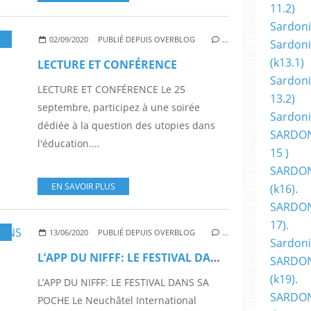
11.2)
Sardoni
FF NEUCHATEL SUISSE
,
LIVRES
,
CONFÉRENCE
,
SF
,
SCIENCE-FICTION
02/09/2020
PUBLIÉ DEPUIS OVERBLOG
…
Sardoni
(k13.1)
LECTURE ET CONFÉRENCE
Sardoni
LECTURE ET CONFÉRENCE Le 25
13.2)
septembre, participez à une soirée
Sardoni
dédiée à la question des utopies dans
SARDON
l'éducation....
15 )
SARDON
EN SAVOIR PLUS
(k16).
SARDONI
17).
,
COURTS-MÉTRAGES
,
FANTASTIQUE
,
FESTIVAL
,
FESTIVALS
,
FILMS
,
NIFFF
,
NI
13/06/2020
PUBLIÉ DEPUIS OVERBLOG
…
Sardoni
L’APP DU NIFFF: LE FESTIVAL DANS SA POCHE
SARDON
(k19).
L’APP DU NIFFF: LE FESTIVAL DANS SA
SARDON
POCHE Le Neuchâtel International