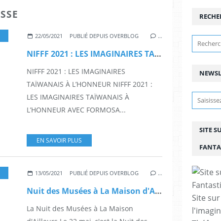
SSE
RECHE
,
COURTS-MÉTRAGES
,
FANTASY
,
FANTASTIQUE
,
FESTIVAL
,
NIF
22/05/2021
PUBLIÉ DEPUIS OVERBLOG
…
NIFFF 2021 : LES IMAGINAIRES TAÏWANAIS À L’HONNEUR
NIFFF 2021 : LES IMAGINAIRES
NEWSL
TAÏWANAIS À L’HONNEUR NIFFF 2021 :
LES IMAGINAIRES TAÏWANAIS À
L’HONNEUR AVEC FORMOSA...
SITE S
EN SAVOIR PLUS
FANTA
,
YVERDON
,
MUSÉE
,
CINÉMA
,
FESTIVAL
,
LIVRES
,
NIFFF
,
EXPOSITION
,
M
13/05/2021
PUBLIÉ DEPUIS OVERBLOG
…
Nuit des Musées à La Maison d'Ailleurs
Site sur
La Nuit des Musées à La Maison
l'imagin