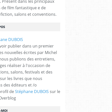
. Présent dans les principaux
s de film fantastique e de
fiction, salons et conventions.
POS
NIFFF
,
NIFFF NEUCHATEL SUISSE
,
PRIX
,
PALMARÈS
,
SF
,
EXPOSITION
,
SCIENCE-FIC
voir publier dans un premier
es nouvelles écrites par Michel
nous publions des entretiens,
ges réaliser à l'occasion de
ons, salons, festivals et des
 sur les livres que nous
s des éditeurs et /o
profil de
Stéphane DUBOIS
sur le
 Overblog
Z-MOI