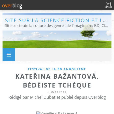
MENU
SITE SUR LA SCIENCE-FICTION ET LE FANTASTIQUE
Site sur toute la culture des genres de l'imaginaire: BD, Cinéma, Livre, Jeux, Théâtre. Présent dans les principaux festivals de film fantastique e de science-fiction, salons et conventions.
FESTIVAL DE LA BD ANGOULEME
KATEŘINA BAŽANTOVÁ,
BÉDÉISTE TCHÈQUE
4 MARS 2013
Rédigé par Michel Dubat et publié depuis Overblog