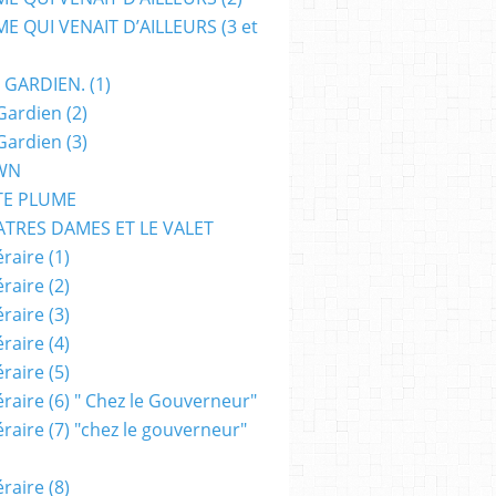
E QUI VENAIT D’AILLEURS (3 et
 GARDIEN. (1)
Gardien (2)
Gardien (3)
WN
TE PLUME
ATRES DAMES ET LE VALET
raire (1)
raire (2)
raire (3)
raire (4)
raire (5)
raire (6) " Chez le Gouverneur"
raire (7) "chez le gouverneur"
raire (8)