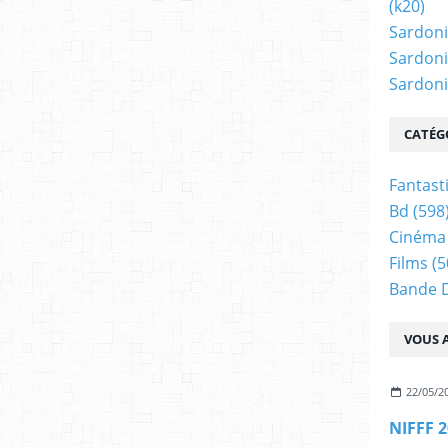
(k20)
Sardoni
Sardoni
Sardonic
CATÉG
Fantast
Bd
(598
Cinéma
Films
(5
Bande 
VOUS A
22/05/2