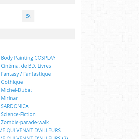
 Body Painting COSPLAY
 Cinéma, de BD, Livres
 Fantasy / Fantastique
 Gothique
 Michel-Dubat
 Mirinar
- SARDONICA
 Science-Fiction
 Zombie-parade-walk
ME QUI VENAIT D’AILLEURS
E QUI VENAIT D’AILLEURS (2)