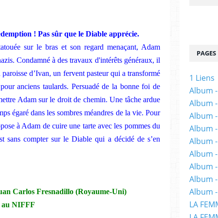
édemption ! Pas sûr que le Diable apprécie.
 tatouée sur le bras et son regard menaçant, Adam
PAGES
azis. Condamné à des travaux d'intérêts généraux, il
a paroisse d’Ivan, un fervent pasteur qui a transformé
1 Liens
n pour anciens taulards. Persuadé de la bonne foi de
Album -
emettre Adam sur le droit de chemin. Une tâche ardue
Album -
emps égaré dans les sombres méandres de la vie. Pour
Album -
opose à Adam de cuire une tarte avec les pommes du
Album -
est sans compter sur le Diable qui a décidé de s’en
Album -
Album -
Album 
Album -
Album -
 Juan Carlos Fresnadillo (Royaume-Uni)
LA FEM
7 au NIFFF
LA FEMM