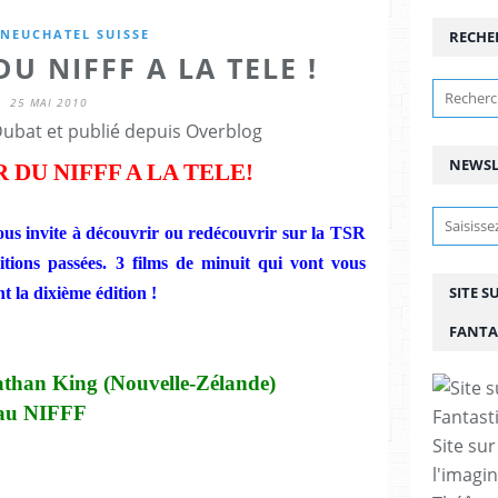
 NEUCHATEL SUISSE
RECHE
U NIFFF A LA TELE !
25 MAI 2010
Dubat et publié depuis Overblog
NEWSL
 DU NIFFF A LA TELE!
ous invite à découvrir ou redécouvrir sur la TSR
ditions passées. 3 films de minuit qui vont vous
SITE S
t la dixième édition !
FANTA
athan King (Nouvelle-Zélande)
 au NIFFF
Site sur
l'imagin