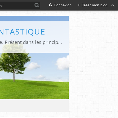
Connexion
+
Créer mon blog
ANTASTIQUE
Site sur toute la culture des genres de l'imaginaire: BD, Cinéma, Livre, Jeux, Théâtre. Présent dans les principaux festivals de film fantastique e de science-fiction, salons et conventions.