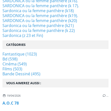
SARDONICA ou la femme panthère (k16).
SARDONICA ou la femme panthère (k 17).
Sardonica ou la femme panthère (k18)
SARDONICA ou la femme panthère (k19).
SARDONICA ou la femme panthère (k20)
Sardonica ou la femme panthère (k21)
Sardonica ou la femme panthère (k 22)
Sardonica (z 23 et Fin)
CATÉGORIES
Fantastique
(1023)
Bd
(598)
Cinéma
(549)
Films
(503)
Bande Dessiné
(495)
VOUS AIMEREZ AUSSI :
19/04/2026
…
A.O.C 78