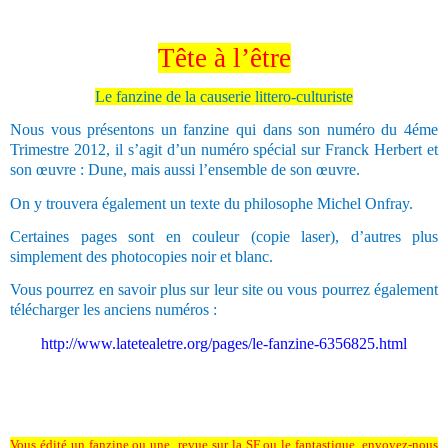
Tête à l’être
Le fanzine de la causerie littero-culturiste
Nous vous présentons un fanzine qui dans son numéro du 4éme
Trimestre 2012, il s’agit d’un numéro spécial sur Franck Herbert et
son œuvre : Dune, mais aussi l’ensemble de son œuvre.
On y trouvera également un texte du philosophe Michel Onfray.
Certaines pages sont en couleur (copie laser), d’autres plus
simplement des photocopies noir et blanc.
Vous pourrez en savoir plus sur leur site ou vous pourrez également
télécharger les anciens numéros :
http://www.latetealetre.org/pages/le-fanzine-6356825.html
Vous édité un fanzine ou une
revue sur la SF ou le fantastique, envoyez-nous