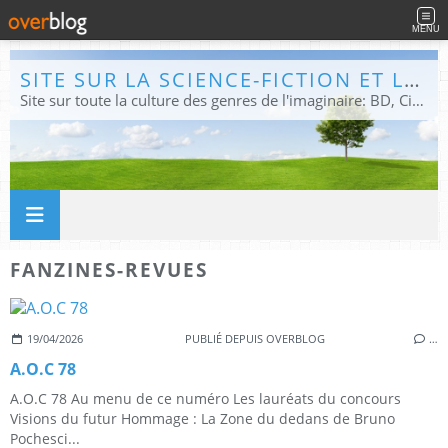
MENU
SITE SUR LA SCIENCE-FICTION ET LE FANTASTIQUE
Site sur toute la culture des genres de l'imaginaire: BD, Cinéma, Livre, Jeux, Théâtre. Présent dans les principaux festivals de film fantastique e de science-fiction, salons et conventions.
FANZINES-REVUES
19/04/2026
PUBLIÉ DEPUIS OVERBLOG
…
A.O.C 78
A.O.C 78 Au menu de ce numéro Les lauréats du concours
Visions du futur Hommage : La Zone du dedans de Bruno
Pochesci...