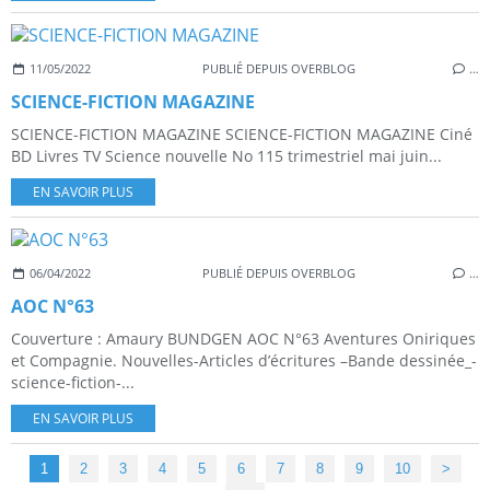
11/05/2022
PUBLIÉ DEPUIS OVERBLOG
…
SCIENCE-FICTION MAGAZINE
SCIENCE-FICTION MAGAZINE SCIENCE-FICTION MAGAZINE Ciné
BD Livres TV Science nouvelle No 115 trimestriel mai juin...
EN SAVOIR PLUS
06/04/2022
PUBLIÉ DEPUIS OVERBLOG
…
AOC N°63
Couverture : Amaury BUNDGEN AOC N°63 Aventures Oniriques
et Compagnie. Nouvelles-Articles d’écritures –Bande dessinée_-
science-fiction-...
EN SAVOIR PLUS
1
2
3
4
5
6
7
8
9
10
>