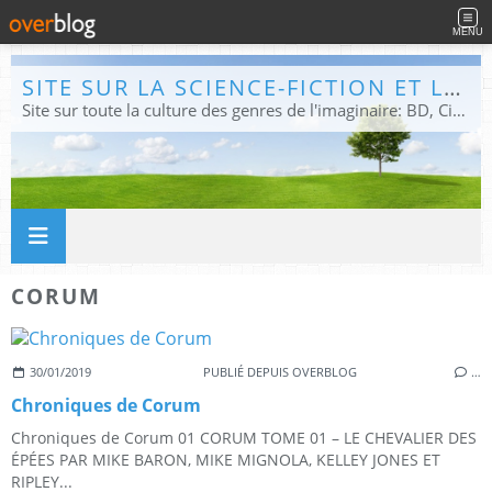
MENU
SITE SUR LA SCIENCE-FICTION ET LE FANTASTIQUE
Site sur toute la culture des genres de l'imaginaire: BD, Cinéma, Livre, Jeux, Théâtre. Présent dans les principaux festivals de film fantastique e de science-fiction, salons et conventions.
CORUM
30/01/2019
PUBLIÉ DEPUIS OVERBLOG
…
Chroniques de Corum
Chroniques de Corum 01 CORUM TOME 01 – LE CHEVALIER DES
ÉPÉES PAR MIKE BARON, MIKE MIGNOLA, KELLEY JONES ET
RIPLEY...