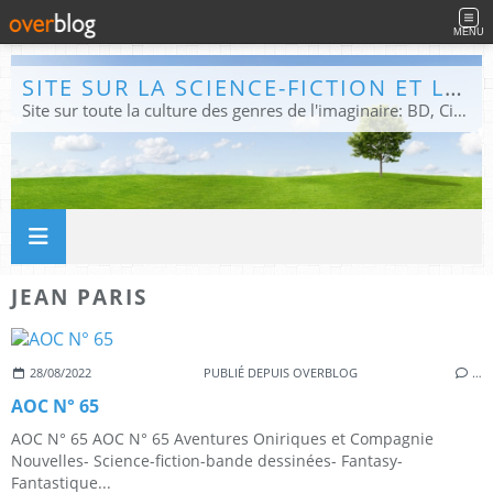
MENU
SITE SUR LA SCIENCE-FICTION ET LE FANTASTIQUE
Site sur toute la culture des genres de l'imaginaire: BD, Cinéma, Livre, Jeux, Théâtre. Présent dans les principaux festivals de film fantastique e de science-fiction, salons et conventions.
JEAN PARIS
28/08/2022
PUBLIÉ DEPUIS OVERBLOG
…
AOC N° 65
AOC N° 65 AOC N° 65 Aventures Oniriques et Compagnie
Nouvelles- Science-fiction-bande dessinées- Fantasy-
Fantastique...