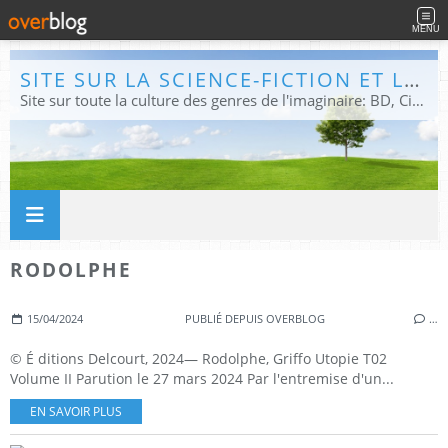
MENU
SITE SUR LA SCIENCE-FICTION ET LE FANTASTIQUE
Site sur toute la culture des genres de l'imaginaire: BD, Cinéma, Livre, Jeux, Théâtre. Présent dans les principaux festivals de film fantastique e de science-fiction, salons et conventions.
RODOLPHE
15/04/2024
PUBLIÉ DEPUIS OVERBLOG
…
© É ditions Delcourt, 2024— Rodolphe, Griffo Utopie T02
Volume II Parution le 27 mars 2024 Par l'entremise d'un...
EN SAVOIR PLUS