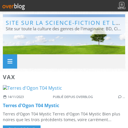
MENU
SITE SUR LA SCIENCE-FICTION ET LE FANTASTIQUE
Site sur toute la culture des genres de l'imaginaire: BD, Cinéma, Livre, Jeux, Théâtre. Présent dans les principaux festivals de film fantastique e de science-fiction, salons et conventions.
VAX
14/11/2023
PUBLIÉ DEPUIS OVERBLOG
…
Terres d'Ogon T04 Mystic
Terres d'Ogon T04 Mystic Terres d'Ogon T04 Mystic Bien plus
noires que les trois précédents tomes, voire carrément...