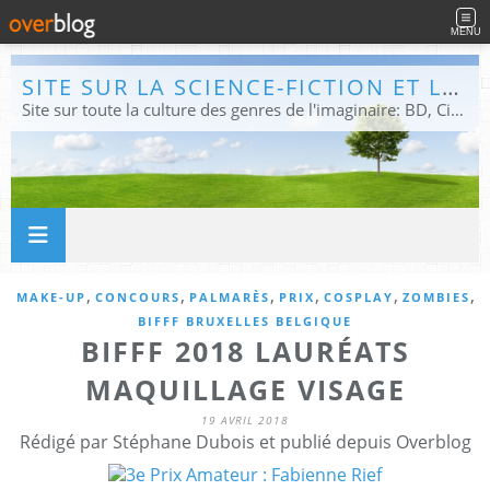
MENU
SITE SUR LA SCIENCE-FICTION ET LE FANTASTIQUE
Site sur toute la culture des genres de l'imaginaire: BD, Cinéma, Livre, Jeux, Théâtre. Présent dans les principaux festivals de film fantastique e de science-fiction, salons et conventions.
,
,
,
,
,
,
MAKE-UP
CONCOURS
PALMARÈS
PRIX
COSPLAY
ZOMBIES
BIFFF BRUXELLES BELGIQUE
BIFFF 2018 LAURÉATS
MAQUILLAGE VISAGE
19 AVRIL 2018
Rédigé par Stéphane Dubois et publié depuis Overblog