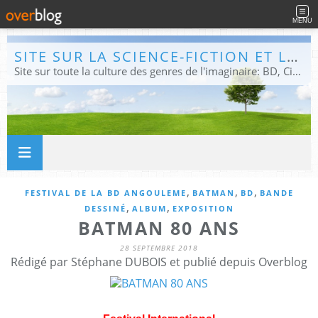
MENU
SITE SUR LA SCIENCE-FICTION ET LE FANTASTIQUE
Site sur toute la culture des genres de l'imaginaire: BD, Cinéma, Livre, Jeux, Théâtre. Présent dans les principaux festivals de film fantastique e de science-fiction, salons et conventions.
,
,
,
FESTIVAL DE LA BD ANGOULEME
BATMAN
BD
BANDE
,
,
DESSINÉ
ALBUM
EXPOSITION
BATMAN 80 ANS
28 SEPTEMBRE 2018
Rédigé par Stéphane DUBOIS et publié depuis Overblog