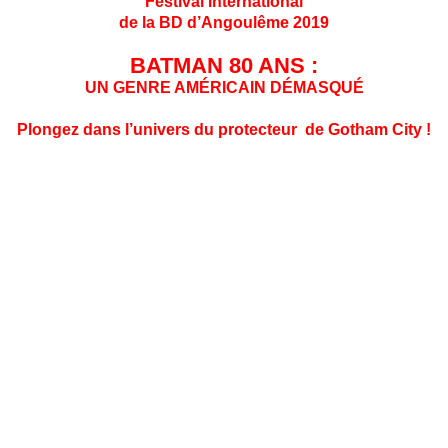
Festival International
de la BD
d’Angoulême 2019
BATMAN 80 ANS :
UN GENRE AMÉRICAIN DÉMASQUÉ
Plongez dans l’univers du protecteur de Gotham City !
Urban Comics, DC, Warner Bros. et le Festival mettront à
l’honneur Batman, qui fêtera ses 80 ans en 2019. Façonné
par de multiples talents, de Bob Kane à Frank Miller, cette
icône a marqué l’essor des comics. Cette exposition
immersive et ludique vous propose de traverser tous les
lieux cultes du plus célèbre des super héros américains.
Né au sortir de la Grande Dépression, le genre du super-
héros est probablement la figure littéraire inédite la plus
importante issue du XXe siècle. Trouvant ses origines dans
les pulps des années 1920 et 1930, le super-héros qui se
bat pour la justice contre les méchants incarne une nouvelle
réponse face à l’urbanisation galopante, à la pauvreté et à la
montée du crime dans les grandes villes. Il redonne un peu