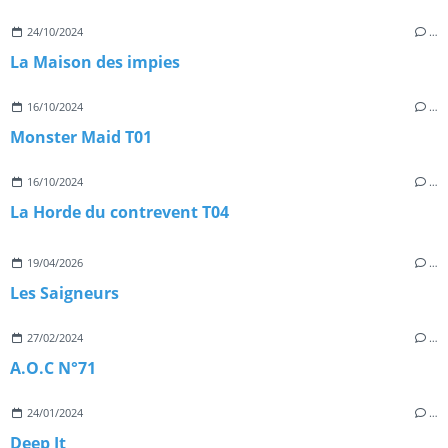
24/10/2024
…
La Maison des impies
16/10/2024
…
Monster Maid T01
16/10/2024
…
La Horde du contrevent T04
19/04/2026
…
Les Saigneurs
27/02/2024
…
A.O.C N°71
24/01/2024
…
Deep It