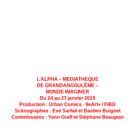
univers fascinant, avec pour décor la skyline d’une
mégalopole peuplée de psychopathes et de tueurs
monstrueux, Batman est le super-héros qui, de loin, a le plus
inspiré ses auteurs, au point d’être constamment redéfini
graphiquement et narrativement au gré des décennies. De
Bob Kane à Carmine Infantino, Frank Miller, Jim Lee, Greg
Capullo, Scott Snyder ou encore David Mazzuchelli,
d’innombrables scénaristes, dessinateurs et responsables
éditoriaux se sont succédé, apportant chacun une pierre à
l’édifice de ce mythe contemporain qui célèbre cette
année
ses 80 ans.
L’ALPHA – MEDIATHEQUE
DE GRANDANGOULÊME –
MONDE IMAGINER
Du 24 au 27 janvier 2019
Production : Urban Comics - 9eArt+ / FIBD
Scénographes : Eve Sarfati et Bastien Buignet
Commissaires : Yann Graff et Stéphane Beaujean