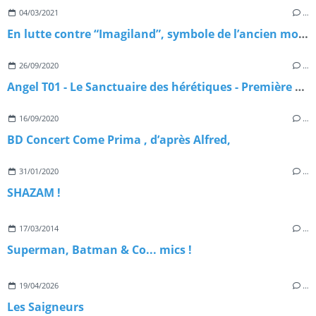
04/03/2021
…
En lutte contre “Imagiland”, symbole de l’ancien monde
26/09/2020
…
Angel T01 - Le Sanctuaire des hérétiques - Première partie
16/09/2020
…
BD Concert Come Prima , d’après Alfred,
31/01/2020
…
SHAZAM !
17/03/2014
…
Superman, Batman & Co... mics !
19/04/2026
…
Les Saigneurs