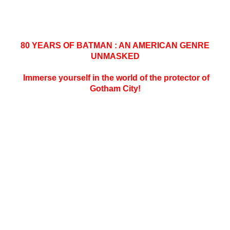
COMMUNIQUÉ DE PRESSE - VENDREDI 28 SEPTEMBRE 2018
80 YEARS OF BATMAN : AN AMERICAN GENRE
UNMASKED
Immerse yourself in the world of the protector of
Gotham City!
Urban Comics, DC, Warner Bros. and the Angoulême
International Comics Festival will give a pride of place to
Batman who will celebrate his 80th anniversary in 2019.
Shaped by many talented artists, from Bob Kane to Frank
Miller, this iconic DC Super Hero left an undeniable mark on
the comic book industry. This immersive and playful
exhibition offers you to visit the most famous places roamed
by the most famous American vigilante.
Born after the Great Depression, the superhero genre is
probably the most important literary movements of the 20th
century. Originating in the 1920 and 1930’s pulp fictions, the