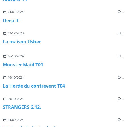
24/01/2024
…
Deep It
13/12/2023
…
La maison Usher
16/10/2024
…
Monster Maid T01
16/10/2024
…
La Horde du contrevent T04
09/10/2024
…
STRANGERS 6.12.
04/09/2024
…