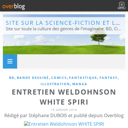
MENU
SITE SUR LA SCIENCE-FICTION ET LE FANTASTIQUE
Site sur toute la culture des genres de l'imaginaire: BD, Cinéma, Livre, Jeux, Théâtre. Présent dans les principaux festivals de film fantastique e de science-fiction, salons et conventions.
,
,
,
,
,
BD
BANDE DESSINÉ
COMICS
FANTASTIQUE
FANTASY
,
ILLUSTRATION
MANGA
ENTRETIEN WELDOHNSON
WHITE SPIRI
19 JANVIER 2019
Rédigé par Stéphane DUBOIS et publié depuis Overblog