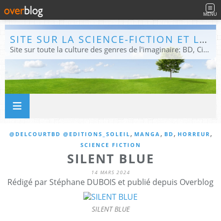
MENU
SITE SUR LA SCIENCE-FICTION ET LE FANTASTIQUE
Site sur toute la culture des genres de l'imaginaire: BD, Cinéma, Livre, Jeux, Théâtre. Présent dans les principaux festivals de film fantastique e de science-fiction, salons et conventions.
,
,
,
,
@DELCOURTBD @EDITIONS_SOLEIL
MANGA
BD
HORREUR
SCIENCE FICTION
SILENT BLUE
14 MARS 2024
Rédigé par Stéphane DUBOIS et publié depuis Overblog
SILENT BLUE