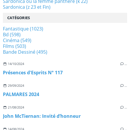
Sardonica ou la femme panthère (k 22)
Sardonica (z 23 et Fin)
CATÉGORIES
Fantastique
(1023)
Bd
(598)
Cinéma
(549)
Films
(503)
Bande Dessiné
(495)
14/10/2024
…
Présences d'Esprits N° 117
29/09/2024
…
PALMARES 2024
21/08/2024
…
John McTiernan: Invité d’honneur
14/08/2024
…