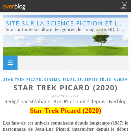
MENU
SITE SUR LA SCIENCE-FICTION ET LE FANTASTIQUE
Site sur toute la culture des genres de l'imaginaire: BD, Cinéma, Livre, Jeux, Théâtre. Présent dans les principaux festivals de film fantastique e de science-fiction, salons et conventions.
,
,
,
,
,
STAR TREK PICARD
CINÉMA
FILMS
SF
SÉRIES TÉLÉS
ALBUM
STAR TREK PICARD (2020)
23 JANVIER 2020
Rédigé par Stéphane DUBOIS et publié depuis Overblog
Star Trek Picard (2020)
Les fans de cet univers connaissent depuis longtemps (1987) le
personnage de Jean-Luc Picard, interpréter depuis le début