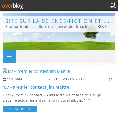
MENU
SITE SUR LA SCIENCE-FICTION ET LE FANTASTIQUE
Site sur toute la culture des genres de l'imaginaire: BD, Cinéma, Livre, Jeux, Théâtre. Présent dans les principaux festivals de film fantastique e de science-fiction, salons et conventions.
14/05/2014
PUBLIÉ DEPUIS OVERBLOG
…
4/7 - Premier contact Jim Maitre
« 4/7 - Premier contact » Amis lecteurs et fans de Bd . Je
travaille actuellement sur mon nouvel album, "4/7 -...
EN SAVOIR PLUS