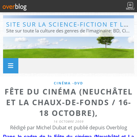
MENU
SITE SUR LA SCIENCE-FICTION ET LE FANTASTIQUE
Site sur toute la culture des genres de l'imaginaire: BD, Cinéma, Livre, Jeux, Théâtre. Présent dans les principaux festivals de film fantastique e de science-fiction, salons et conventions.
CINÉMA -DVD
FÊTE DU CINÉMA (NEUCHÂTEL
ET LA CHAUX-DE-FONDS / 16-
18 OCTOBRE),
16 OCTOBRE 2009
Rédigé par Michel Dubat et publié depuis Overblog
Dans le cadre de la Fête du cinéma (Neuchâtel et La