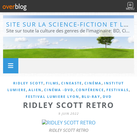
MENU
SITE SUR LA SCIENCE-FICTION ET LE FANTASTIQUE
Site sur toute la culture des genres de l'imaginaire: BD, Cinéma, Livre, Jeux, Théâtre. Présent dans les principaux festivals de film fantastique e de science-fiction, salons et conventions.
,
,
,
,
RIDLEY SCOTT
FILMS
CINEASTE
CINÉMA
INSTITUT
,
,
,
,
,
LUMIERE
ALIEN
CINÉMA -DVD
CONFÉRENCE
FESTIVALS
,
,
FESTIVAL LUMIERE LYON
BLU-RAY
DVD
RIDLEY SCOTT RETRO
9 JUIN 2022
RIDLEY SCOTT RETRO