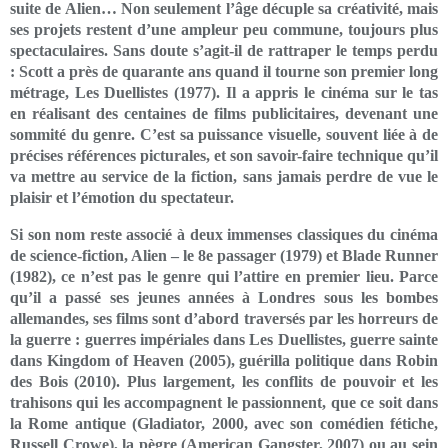
suite de Alien… Non seulement l’âge décuple sa créativité, mais
ses projets restent d’une ampleur peu commune, toujours plus
spectaculaires. Sans doute s’agit-il de rattraper le temps perdu
: Scott a près de quarante ans quand il tourne son premier long
métrage, Les Duellistes (1977). Il a appris le cinéma sur le tas
en réalisant des centaines de films publicitaires, devenant une
sommité du genre. C’est sa puissance visuelle, souvent liée à de
précises références picturales, et son savoir-faire technique qu’il
va mettre au service de la fiction, sans jamais perdre de vue le
plaisir et l’émotion du spectateur.
Si son nom reste associé à deux immenses classiques du cinéma
de science-fiction, Alien – le 8e passager (1979) et Blade Runner
(1982), ce n’est pas le genre qui l’attire en premier lieu. Parce
qu’il a passé ses jeunes années à Londres sous les bombes
allemandes, ses films sont d’abord traversés par les horreurs de
la guerre : guerres impériales dans Les Duellistes, guerre sainte
dans Kingdom of Heaven (2005), guérilla politique dans Robin
des Bois (2010). Plus largement, les conflits de pouvoir et les
trahisons qui les accompagnent le passionnent, que ce soit dans
la Rome antique (Gladiator, 2000, avec son comédien fétiche,
Russell Crowe), la pègre (American Gangster, 2007) ou au sein