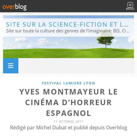
MENU
SITE SUR LA SCIENCE-FICTION ET LE FANTASTIQUE
Site sur toute la culture des genres de l'imaginaire: BD, Cinéma, Livre, Jeux, Théâtre. Présent dans les principaux festivals de film fantastique e de science-fiction, salons et conventions.
FESTIVAL LUMIERE LYON
YVES MONTMAYEUR LE
CINÉMA D’HORREUR
ESPAGNOL
11 OCTOBRE 2011
Rédigé par Michel Dubat et publié depuis Overblog