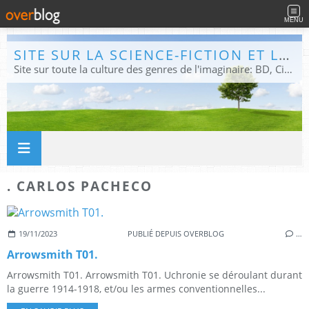
MENU
SITE SUR LA SCIENCE-FICTION ET LE FANTASTIQUE
Site sur toute la culture des genres de l'imaginaire: BD, Cinéma, Livre, Jeux, Théâtre. Présent dans les principaux festivals de film fantastique e de science-fiction, salons et conventions.
. CARLOS PACHECO
19/11/2023
PUBLIÉ DEPUIS OVERBLOG
…
Arrowsmith T01.
Arrowsmith T01. Arrowsmith T01. Uchronie se déroulant durant
la guerre 1914-1918, et/ou les armes conventionnelles...