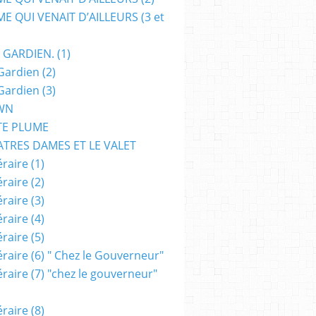
E QUI VENAIT D’AILLEURS (3 et
 GARDIEN. (1)
Gardien (2)
Gardien (3)
WN
TE PLUME
ATRES DAMES ET LE VALET
raire (1)
raire (2)
raire (3)
raire (4)
raire (5)
raire (6) " Chez le Gouverneur"
raire (7) "chez le gouverneur"
raire (8)