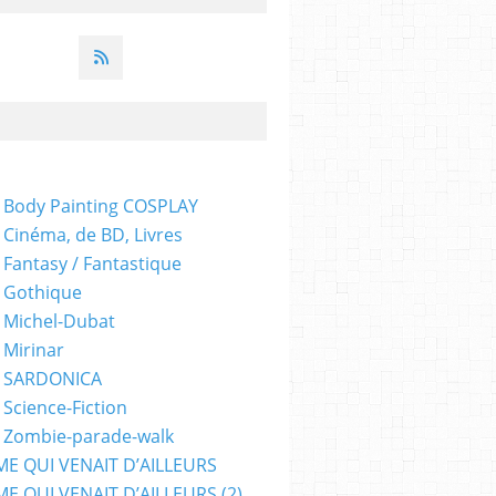
 Body Painting COSPLAY
 Cinéma, de BD, Livres
 Fantasy / Fantastique
 Gothique
 Michel-Dubat
 Mirinar
- SARDONICA
 Science-Fiction
 Zombie-parade-walk
ME QUI VENAIT D’AILLEURS
E QUI VENAIT D’AILLEURS (2)