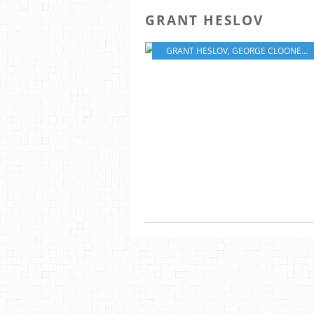
GRANT HESLOV
GRANT HESLOV
,
GEORGE CLOONEY
,