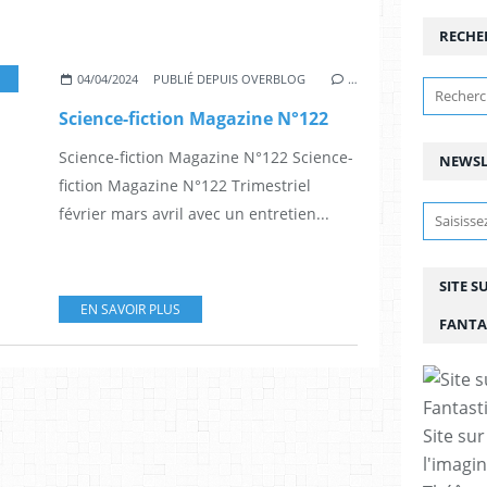
RECHE
NICOLAS CAGE,
,
SCIENCE-FICTION MAGAZINE N°122
,
BD
,
LIVRE
,
SCIENCE FICTIO
04/04/2024
PUBLIÉ DEPUIS OVERBLOG
…
Science-fiction Magazine N°122
Science-fiction Magazine N°122 Science-
NEWSL
fiction Magazine N°122 Trimestriel
février mars avril avec un entretien...
SITE S
EN SAVOIR PLUS
FANTA
Site sur
l'imagin