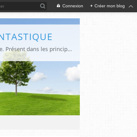
Connexion
+
Créer mon blog
ANTASTIQUE
Site sur toute la culture des genres de l'imaginaire: BD, Cinéma, Livre, Jeux, Théâtre. Présent dans les principaux festivals de film fantastique e de science-fiction, salons et conventions.