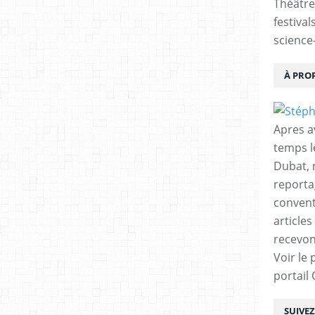
Théâtre
festival
science-
À PRO
Apres a
temps l
Dubat, 
reporta
conventi
articles
recevon
Voir le 
portail
SUIVE