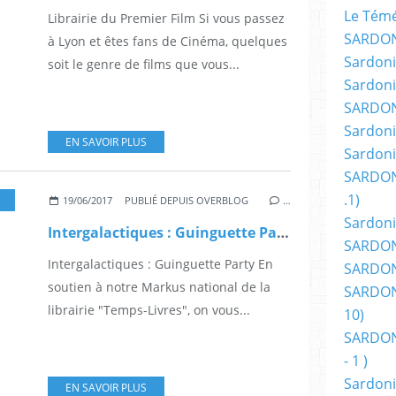
Le Témér
Librairie du Premier Film Si vous passez
SARDON
à Lyon et êtes fans de Cinéma, quelques
Sardoni
soit le genre de films que vous...
Sardoni
SARDON
Sardoni
EN SAVOIR PLUS
Sardoni
SARDON
.1)
ALON
,
LIVRE
,
DEDICASSE
,
CINÉMA
,
CONCERT
,
FANTASTIQUE
,
FANTASY
,
AUTEUR
19/06/2017
PUBLIÉ DEPUIS OVERBLOG
…
Sardoni
Intergalactiques : Guinguette Party
SARDONI
Intergalactiques : Guinguette Party En
SARDONI
soutien à notre Markus national de la
SARDONI
librairie "Temps-Livres", on vous...
10)
SARDONI
- 1 )
Sardoni
EN SAVOIR PLUS