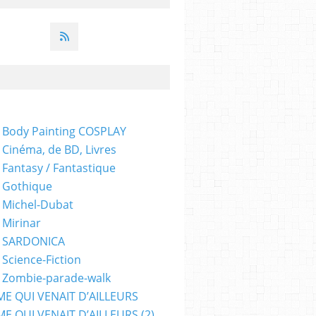
 Body Painting COSPLAY
 Cinéma, de BD, Livres
 Fantasy / Fantastique
 Gothique
 Michel-Dubat
 Mirinar
- SARDONICA
 Science-Fiction
 Zombie-parade-walk
ME QUI VENAIT D’AILLEURS
E QUI VENAIT D’AILLEURS (2)