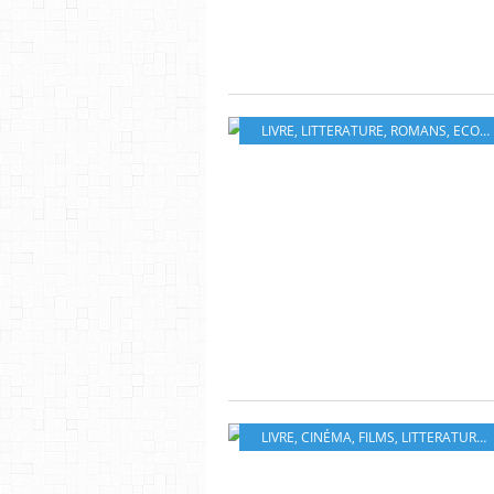
LIVRE
,
LITTERATURE
,
ROMANS
,
ECOLOGIE
LIVRE
,
CINÉMA
,
FILMS
,
LITTERATURE
,