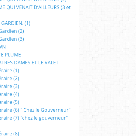
E QUI VENAIT D’AILLEURS (3 et
 GARDIEN. (1)
Gardien (2)
ENCE-FICTION
,
SF
Gardien (3)
WN
TE PLUME
ATRES DAMES ET LE VALET
raire (1)
raire (2)
raire (3)
raire (4)
raire (5)
raire (6) " Chez le Gouverneur"
raire (7) "chez le gouverneur"
raire (8)