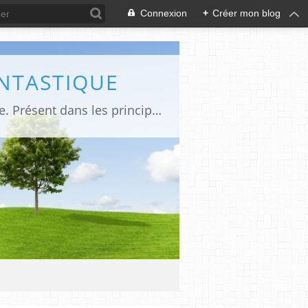
Connexion
+
Créer mon blog
ANTASTIQUE
Site sur toute la culture des genres de l'imaginaire: BD, Cinéma, Livre, Jeux, Théâtre. Présent dans les principaux festivals de film fantastique e de science-fiction, salons et conventions.