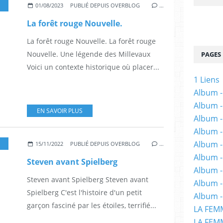
ORCIÈRE
,
HORREUR
,
LIVRE
,
ROMANS
,
LITTÉRATURE
,
MERVEILLEUX
01/08/2023
PUBLIÉ DEPUIS OVERBLOG
…
La forêt rouge Nouvelle.
La forêt rouge Nouvelle. La forêt rouge
Nouvelle. Une légende des Millevaux
PAGES
Voici un contexte historique où placer...
1 Liens
Album -
Album -
EN SAVOIR PLUS
Album -
Album -
Album -
DITIONS LAFON
,
CINÉMA
,
FILMS
,
CINEASTE
,
LIVRE
15/11/2022
PUBLIÉ DEPUIS OVERBLOG
…
Album -
Steven avant Spielberg
Album 
Steven avant Spielberg Steven avant
Album -
Spielberg C'est l'histoire d'un petit
Album -
garçon fasciné par les étoiles, terrifié...
LA FEM
LA FEMM