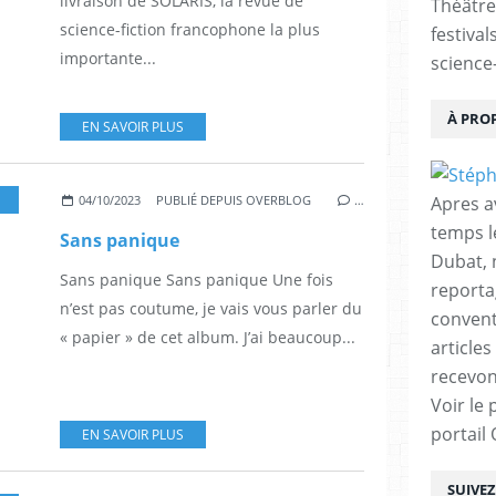
livraison de SOLARIS, la revue de
Théâtre
science-fiction francophone la plus
festival
importante...
science-
À PRO
EN SAVOIR PLUS
,
ROMANS GRAPHIQUE
,
ROMANS
,
LIVRE
Apres a
04/10/2023
PUBLIÉ DEPUIS OVERBLOG
…
temps l
Sans panique
Dubat, 
Sans panique Sans panique Une fois
reporta
n’est pas coutume, je vais vous parler du
conventi
« papier » de cet album. J’ai beaucoup...
articles
recevon
Voir le 
portail
EN SAVOIR PLUS
SUIVE