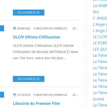
LA FEMM
fin)
EN SAVOIR PLUS
L' ANGE
L'Ange 
,
NICOLAS ANTONIUCCI
,
ULTIME CIVILISATION
,
SPACE-OPÉRA
,
AUTEUR
,
SCI
29/08/2022
PUBLIÉ DEPUIS OVERBLOG
…
L'Ange 
LE CLO
ULCIV Ultime CIVilisation
LE POR
ULCIV Ultime CIVilisation ULCIV Ultime
LES QU
CIVilisation De Nicolas ANTONIUCCI Avec
Le Témé
son 15e livre, notre ami Nicolas...
Le Témé
Le Témé
Le Témé
EN SAVOIR PLUS
Le Témé
Le Témé
Le Témé
CINÉMA -DVD
,
FESTIVAL LUMIERE LYON
27/10/2018
PUBLIÉ DEPUIS OVERBLOG
…
(suite)
Librairie du Premier Film
Le Témé