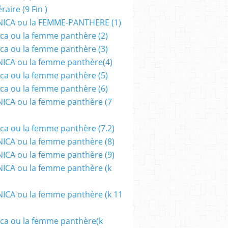
aire (9 Fin )
ICA ou la FEMME-PANTHERE (1)
ca ou la femme panthère (2)
ca ou la femme panthère (3)
ICA ou la femme panthère(4)
ca ou la femme panthère (5)
ca ou la femme panthère (6)
ICA ou la femme panthère (7
,
LITTERATURE
,
SCIENCE-FICTION
,
SF
,
FILMS
,
ANTICIPATION
,
FESTIVAL
,
LYON
,
TEM
ca ou la femme panthère (7.2)
CA ou la femme panthère (8)
CA ou la femme panthère (9)
CA ou la femme panthère (k
CA ou la femme panthère (k 11
ca ou la femme panthère(k