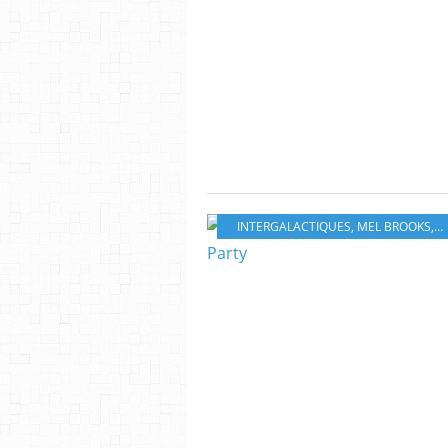
INTERGALACTIQUES
,
MEL BROOKS
,
S