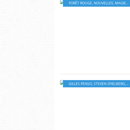
FORÊT ROUGE
,
NOUVELLES
,
MAGIE
,
S
GILLES PENSO
,
STEVEN SPIELBERG
,
E