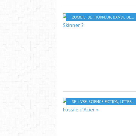
ZOMBIE
,
BD
,
HORREUR
,
BANDE DESSINÉ
SF
,
LIVRE
,
SCIENCE-FICTION
,
LITTERATURE