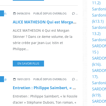
11.2)
Sardoni
,
FANTASTIQUE
,
AUTEUR
,
SOLEIL
,
ILLUSTRATEUR
,
ALBUM
,
LIVRE
04/06/2016
PUBLIÉ DEPUIS OVERBLOG
…
Sardoni
(k13.1)
ALICE MATHESON Qui est Morgan Skinner ?
Sardoni
ALICE MATHESON 4 Qui est Morgan
13.2)
Skinner ? Dans ce 4eme volume, de la
Sardoni
série créée par Jean-Luc Istin et
SARDON
Philippe...
15 )
SARDON
EN SAVOIR PLUS
(k16).
SARDONI
17).
,
FANTASTIQUE
,
THRILLER
,
HORREUR
,
BD
18/01/2015
PUBLIÉ DEPUIS OVERBLOG
…
Sardoni
Entretien : Philippe Saimbert, « Le Fossile d’Acier »
SARDON
(k19).
Entretien : Philippe Saimbert, « le Fossile
SARDON
d’acier » Stéphane Dubois, Ton roman, «