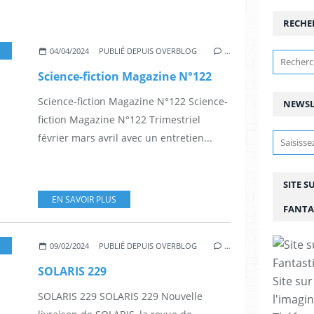
RECHE
NICOLAS CAGE,
,
SCIENCE-FICTION MAGAZINE N°122
,
BD
,
LIVRE
,
SCIENCE FICTIO
04/04/2024
PUBLIÉ DEPUIS OVERBLOG
…
Science-fiction Magazine N°122
Science-fiction Magazine N°122 Science-
NEWSL
fiction Magazine N°122 Trimestriel
février mars avril avec un entretien...
SITE S
EN SAVOIR PLUS
FANTA
,
SCIENCE-FICTION
,
ALIRE
,
CANADA
,
QUEBEC
09/02/2024
PUBLIÉ DEPUIS OVERBLOG
…
SOLARIS 229
Site sur
SOLARIS 229 SOLARIS 229 Nouvelle
l'imagin