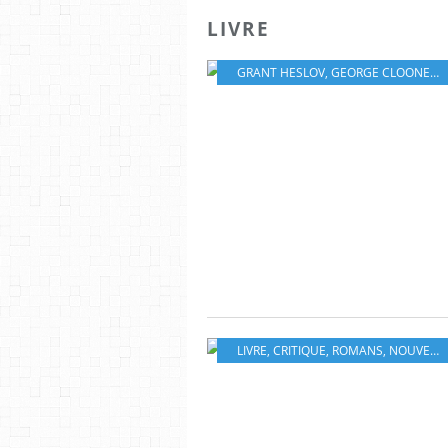
LIVRE
GRANT HESLOV
,
GEORGE CLOONEY
,
LIVRE
,
CRITIQUE
,
ROMANS
,
NOUVELLES