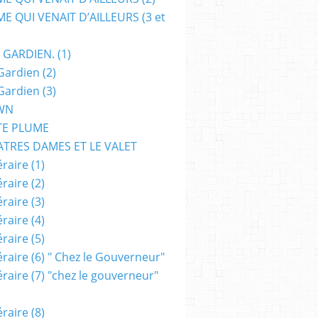
E QUI VENAIT D’AILLEURS (3 et
 GARDIEN. (1)
Gardien (2)
Gardien (3)
WN
TE PLUME
ATRES DAMES ET LE VALET
raire (1)
raire (2)
raire (3)
raire (4)
raire (5)
raire (6) " Chez le Gouverneur"
raire (7) "chez le gouverneur"
raire (8)