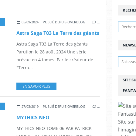
RECHE
,
GUERRE
,
BD
,
AGNÈS LOUP
,
PHILIPPE OGAKI
,
ASTRA SAGA
,
TERRA PRIME
05/09/2024
PUBLIÉ DEPUIS OVERBLOG
…
Astra Saga T03 La Terre des géants
Astra Saga T03 La Terre des géants
NEWSL
Parution le 28 août 2024 Une série
prévue en 4 tomes. Par le créateur de
"Terra...
SITE S
EN SAVOIR PLUS
FANTA
,
FANTASTIQUE
,
HÉROIC FANTASY
,
SÉRIES TÉLÉS
,
ALBUM
27/03/2019
PUBLIÉ DEPUIS OVERBLOG
…
MYTHICS NEO
Site sur
MYTHICS NEO TOME 06 PAR PATRICK
l'imagin