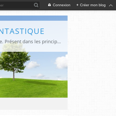
Connexion
+
Créer mon blog
ANTASTIQUE
Site sur toute la culture des genres de l'imaginaire: BD, Cinéma, Livre, Jeux, Théâtre. Présent dans les principaux festivals de film fantastique e de science-fiction, salons et conventions.