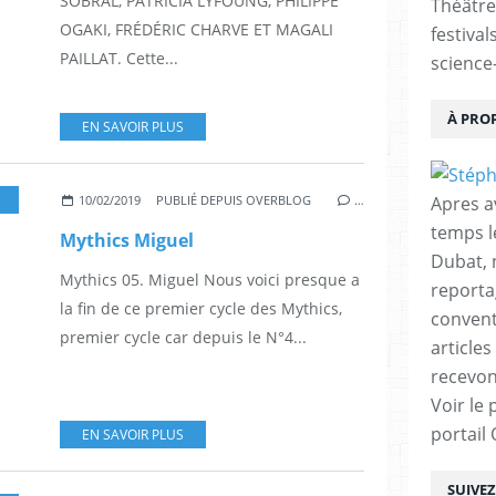
SOBRAL, PATRICIA LYFOUNG, PHILIPPE
Théâtre
OGAKI, FRÉDÉRIC CHARVE ET MAGALI
festival
PAILLAT. Cette...
science-
À PRO
EN SAVOIR PLUS
,
FANTASY
,
MANGA
,
MYTHICS
Apres a
10/02/2019
PUBLIÉ DEPUIS OVERBLOG
…
temps l
Mythics Miguel
Dubat, 
Mythics 05. Miguel Nous voici presque a
reporta
la fin de ce premier cycle des Mythics,
conventi
premier cycle car depuis le N°4...
articles
recevon
Voir le 
portail
EN SAVOIR PLUS
SUIVE