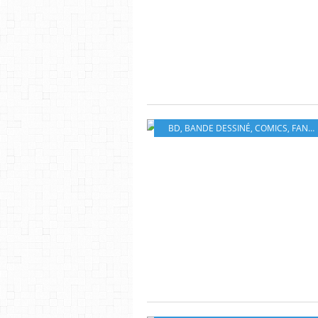
BD
,
BANDE DESSINÉ
,
COMICS
,
FANTASTIQUE