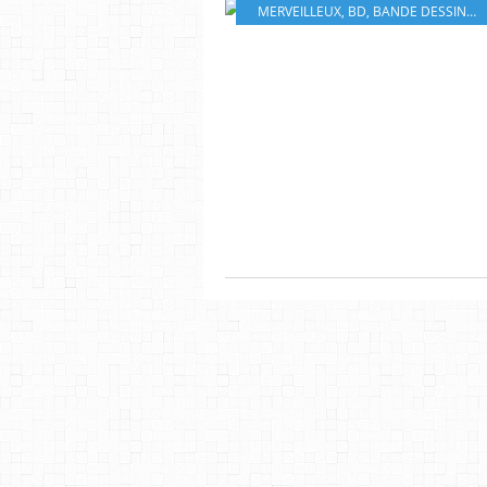
MERVEILLEUX
,
BD
,
BANDE DESSINÉ
,