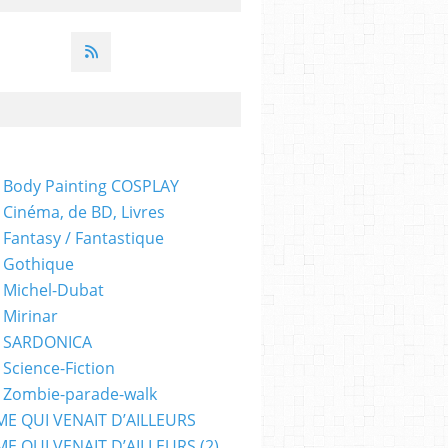
 Body Painting COSPLAY
 Cinéma, de BD, Livres
 Fantasy / Fantastique
 Gothique
 Michel-Dubat
 Mirinar
- SARDONICA
 Science-Fiction
 Zombie-parade-walk
ME QUI VENAIT D’AILLEURS
E QUI VENAIT D’AILLEURS (2)