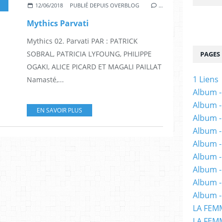
DESSINATEUR
,
ALBUM
,
MYTHICS
12/06/2018
PUBLIÉ DEPUIS OVERBLOG
…
Mythics Parvati
Mythics 02. Parvati PAR : PATRICK
SOBRAL, PATRICIA LYFOUNG, PHILIPPE
PAGES
OGAKI, ALICE PICARD ET MAGALI PAILLAT
1 Liens
Namasté,...
Album -
Album -
EN SAVOIR PLUS
Album -
Album -
Album -
Album -
Album 
Album -
Album -
LA FEM
LA FEMM