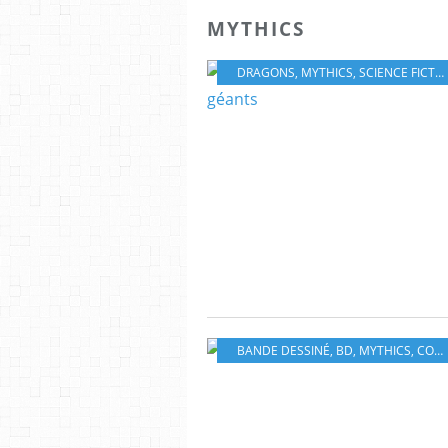
MYTHICS
DRAGONS
,
MYTHICS
,
SCIENCE FICTION
BANDE DESSINÉ
,
BD
,
MYTHICS
,
COMICS