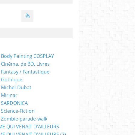
 Body Painting COSPLAY
 Cinéma, de BD, Livres
 Fantasy / Fantastique
 Gothique
 Michel-Dubat
 Mirinar
- SARDONICA
 Science-Fiction
 Zombie-parade-walk
ME QUI VENAIT D’AILLEURS
E QUI VENAIT D’AILLEURS (2)