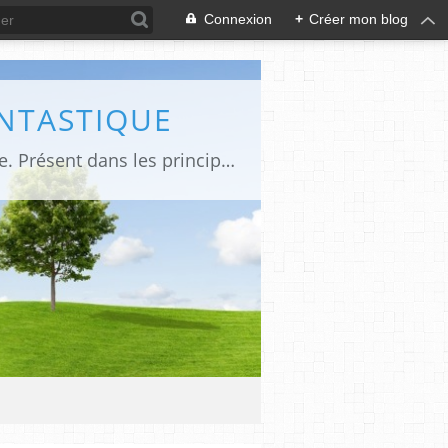
Connexion
+
Créer mon blog
ANTASTIQUE
Site sur toute la culture des genres de l'imaginaire: BD, Cinéma, Livre, Jeux, Théâtre. Présent dans les principaux festivals de film fantastique e de science-fiction, salons et conventions.