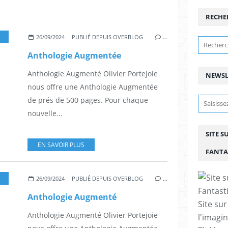
RECHE
,
PIERRE BORDAGE
,
JEAN-MARC SIIRE
26/09/2024
PUBLIÉ DEPUIS OVERBLOG
…
Anthologie Augmentée
Anthologie Augmenté Olivier Portejoie
NEWSL
nous offre une Anthologie Augmentée
de prés de 500 pages. Pour chaque
nouvelle...
SITE S
EN SAVOIR PLUS
FANTA
,
PIERRE BORDAGE
,
JEAN-MARC SIIRE
26/09/2024
PUBLIÉ DEPUIS OVERBLOG
…
Anthologie Augmenté
Site sur
Anthologie Augmenté Olivier Portejoie
l'imagin