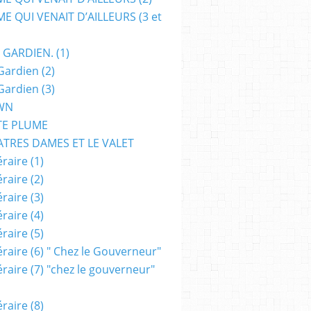
E QUI VENAIT D’AILLEURS (3 et
 GARDIEN. (1)
Gardien (2)
Gardien (3)
WN
TE PLUME
ATRES DAMES ET LE VALET
raire (1)
raire (2)
raire (3)
raire (4)
raire (5)
raire (6) " Chez le Gouverneur"
raire (7) "chez le gouverneur"
raire (8)