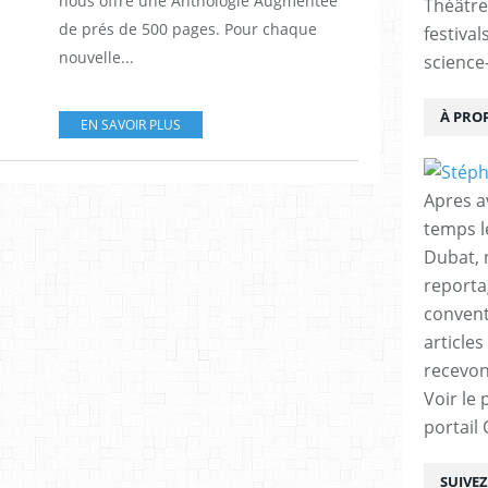
nous offre une Anthologie Augmentée
Théâtre
de prés de 500 pages. Pour chaque
festival
nouvelle...
science-
À PRO
EN SAVOIR PLUS
Apres a
temps l
Dubat, 
reporta
conventi
articles
recevon
Voir le 
portail
SUIVE