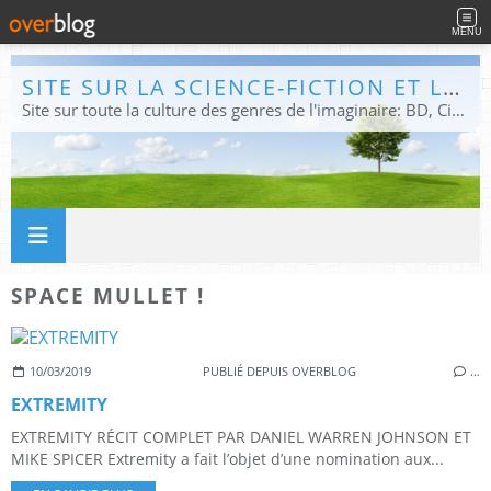
MENU
SITE SUR LA SCIENCE-FICTION ET LE FANTASTIQUE
Site sur toute la culture des genres de l'imaginaire: BD, Cinéma, Livre, Jeux, Théâtre. Présent dans les principaux festivals de film fantastique e de science-fiction, salons et conventions.
SPACE MULLET !
10/03/2019
PUBLIÉ DEPUIS OVERBLOG
…
EXTREMITY
EXTREMITY RÉCIT COMPLET PAR DANIEL WARREN JOHNSON ET
MIKE SPICER Extremity a fait l’objet d’une nomination aux...