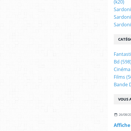
(k20)
Sardoni
Sardoni
Sardonic
CATÉG
Fantast
Bd
(598
Cinéma
Films
(5
Bande 
VOUS A
26/08/2
Affiche