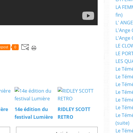
LA FEMM
fin)
L' ANGE
L'Ange 
L'Ange 
LE CLO
epost
0
LE POR
LES QU
Le Témé
Le Témé
Le Témé
Le Témé
Le Témé
Le Témé
ière
14e édition du
RIDLEY SCOTT
Le Témé
festival Lumière
RETRO
(suite)
Le Témé