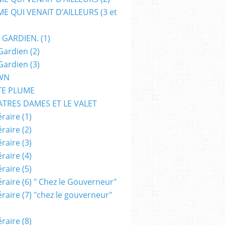
E QUI VENAIT D’AILLEURS (3 et
 GARDIEN. (1)
Gardien (2)
Gardien (3)
WN
TE PLUME
ATRES DAMES ET LE VALET
raire (1)
raire (2)
raire (3)
raire (4)
raire (5)
raire (6) " Chez le Gouverneur"
raire (7) "chez le gouverneur"
raire (8)