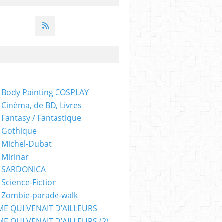
 Body Painting COSPLAY
 Cinéma, de BD, Livres
 Fantasy / Fantastique
 Gothique
 Michel-Dubat
 Mirinar
- SARDONICA
 Science-Fiction
 Zombie-parade-walk
ME QUI VENAIT D’AILLEURS
E QUI VENAIT D’AILLEURS (2)