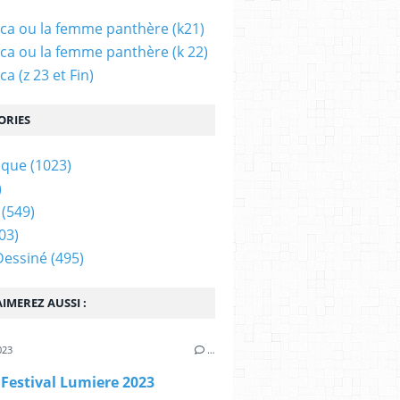
ca ou la femme panthère (k21)
ca ou la femme panthère (k 22)
a (z 23 et Fin)
ORIES
ique
(1023)
)
(549)
03)
Dessiné
(495)
IMEREZ AUSSI :
023
…
 Festival Lumiere 2023