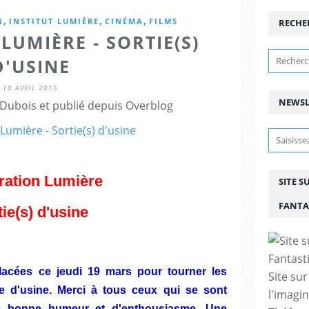
,
,
,
N
INSTITUT LUMIÈRE
CINÉMA
FILMS
RECHE
LUMIÈRE - SORTIE(S)
D'USINE
10 AVRIL 2015
NEWSL
Dubois et publié depuis Overblog
ration Lumière
SITE S
FANTA
ie(s) d'usine
acées ce jeudi 19 mars pour tourner les
Site sur
e d'usine. Merci à tous ceux qui se sont
l'imagin
e bonne humeur et d'enthousiasme. Une