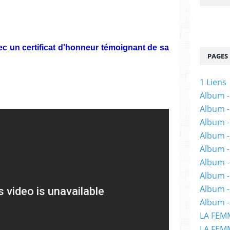
ec un certificat d'honneur témoignant de sa
PAGES
1 Liens
Album -
Album -
Album -
Album -
Album -
Album -
Album 
Album -
Album -
LA FEM
LA FEMM