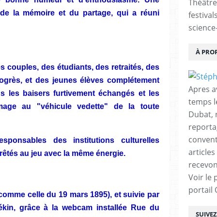
Théâtre
de la mémoire et du partage, qui a réuni
festival
science-
À PRO
s couples, des étudiants, des retraités, des
rogrès, et des jeunes élèves complétement
Apres a
 les baisers furtivement échangés et les
temps l
age au "véhicule vedette" de la toute
Dubat, 
reporta
conventi
esponsables des institutions culturelles
articles
rêtés au jeu avec la même énergie.
recevon
Voir le 
portail
comme celle du 19 mars 1895), et suivie par
Pékin, grâce à la webcam installée Rue du
SUIVE