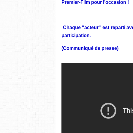
Premier-Film pour l'occasion !
Chaque "acteur" est reparti av
participation.
(Communiqué de presse)