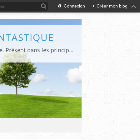
Connexion
+
Créer mon blog
ANTASTIQUE
Site sur toute la culture des genres de l'imaginaire: BD, Cinéma, Livre, Jeux, Théâtre. Présent dans les principaux festivals de film fantastique e de science-fiction, salons et conventions.