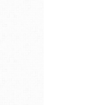
y prenez. Et celui-ci sera partag
Faire un choix final n’a pas été
sont finalement détachés et seron
1. La Bibliothèque des existen
le premier prix décerné par Li
texte, la création d’une couver
ventes. Félicitations !
2. Les Gardiens – L’Éveil, d’Oph
de Librinova : la création d’un
suivi des ventes.