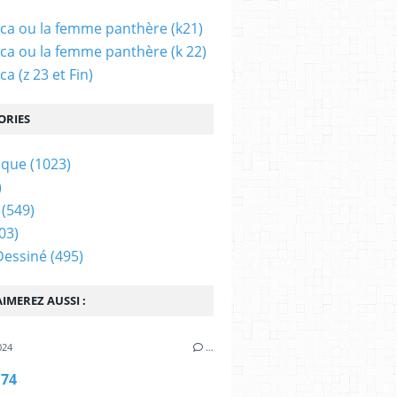
ca ou la femme panthère (k21)
ca ou la femme panthère (k 22)
a (z 23 et Fin)
ORIES
ique
(1023)
)
(549)
03)
Dessiné
(495)
IMEREZ AUSSI :
024
…
 74