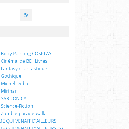
 Body Painting COSPLAY
 Cinéma, de BD, Livres
 Fantasy / Fantastique
 Gothique
 Michel-Dubat
 Mirinar
- SARDONICA
 Science-Fiction
 Zombie-parade-walk
ME QUI VENAIT D’AILLEURS
E QUI VENAIT D’AILLEURS (2)