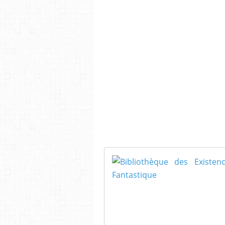
En vous remerciant encore mi
enthousiasme et votre passion 
À très bientôt pour de nouvelle
Stéphane Desa
Directeur de collection « Outre 
Communiqué de Presse