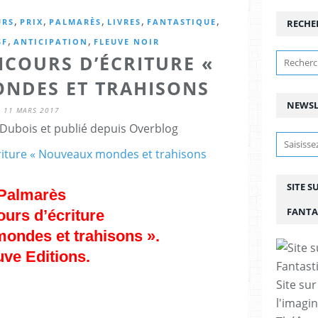
,
,
,
,
,
URS
PRIX
PALMARÈS
LIVRES
FANTASTIQUE
RECHE
,
,
SF
ANTICIPATION
FLEUVE NOIR
COURS D’ÉCRITURE «
NDES ET TRAHISONS
NEWSL
11 MARS 2017
Dubois et publié depuis Overblog
SITE S
Palmarès
FANTA
urs d’écriture
ondes et trahisons ».
uve Editions.
Site sur
l'imagin