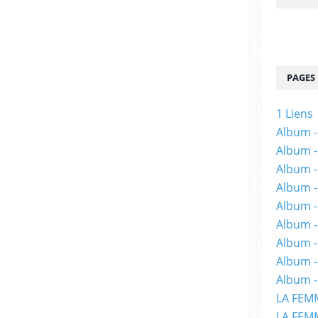
é par vos lecteurs.
 chose facile, cependant, trois manuscrits se
t publiés par Librinova. Il s’agit de :
PAGES
1 Liens
ces, de Thomas Gerbaud, qui remporte donc
Album -
brinova et qui comprend : la correction du
Album -
ture, la publication numérique, un suivi des
Album -
Album -
Album -
Album -
élie Wilczynski, qui remporte le second prix
Album 
e couverture, la publication numérique et le
Album -
Album -
LA FEM
LA FEMM