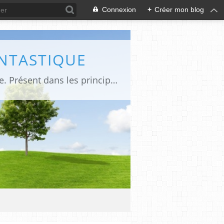
Connexion
+
Créer mon blog
ANTASTIQUE
Site sur toute la culture des genres de l'imaginaire: BD, Cinéma, Livre, Jeux, Théâtre. Présent dans les principaux festivals de film fantastique e de science-fiction, salons et conventions.