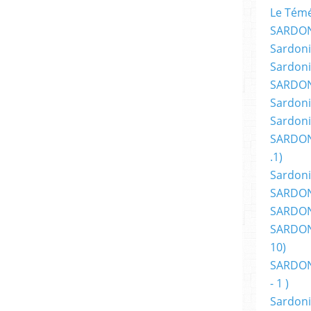
s.
Le Témér
SARDON
Sardoni
rmi les textes que nous avions sélectionnés,
Sardoni
découvrir, et les bons moments de lecture
SARDON
Sardoni
 nous permettant, à l’unanimité du jury, de
Sardoni
SARDON
avec une pointe de frustration, que nous
.1)
as élire de Lauréat.
Sardoni
 dit plus haut : persévérez ! Continuez à
SARDONI
aire vivre l’Imaginaire. Votre talent conjugué à
SARDONI
t ou tard raison.
SARDONI
10)
SARDONI
arvenir vos manuscrits à :
http://www.fleuve-
- 1 )
ez-votre-manuscrit/
. . Nous continuerons de
Sardoni
 et envie.