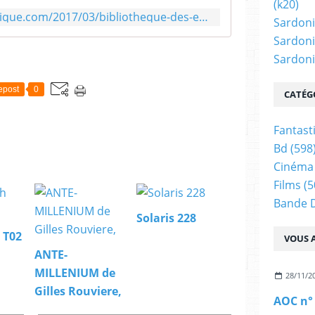
(k20)
v
http://science-fiction-fantastique.com/2017/03/bibliotheque-des-existences.html
e
Sardoni
r
Sardoni
t
Sardonic
u
r
epost
0
e
CATÉG
e
t
Fantast
l
Bd
(598
'
A
Cinéma
u
Films
(5
t
Bande 
e
Solaris 228
u
r
 T02
VOUS A
L
ANTE-
a
MILLENIUM de
B
28/11/2
i
Gilles Rouviere,
AOC n°
b