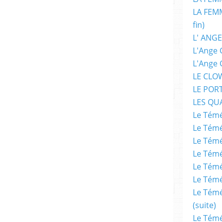
t, qui occupe la 3e marche du podium et
LA FEMM
verture, la publication numérique et le suivi
fin)
L' ANGE
L'Ange 
ois beaucoup de succès avec Librinova !
L'Ange 
LE CLO
le nom du lauréat. Malheureusement, le jury
LE POR
eur pour être publié dans la collection «
LES QU
Le Témé
Le Témé
Le Témé
nduits cette décision difficile est, pour un
Le Témé
non respect du thème imposé. En effet, la
Le Témé
 nouveaux mondes ainsi que le motif de la
Le Témé
enante de votre histoire, ils devaient en être
Le Témé
a pas toujours été le cas, et il ne nous était
(suite)
ne répondant pas complètement aux critères
Le Témé