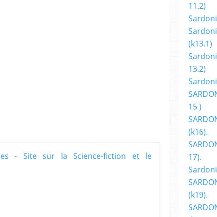
11.2)
Sardoni
lle fois pour votre participation, votre
Sardoni
pour les mondes de l’Imaginaire.
(k13.1)
Sardoni
s aventures.
13.2)
Sardoni
SARDON
Fleuve »
15 )
SARDON
(k16).
SARDONI
Bibliothèque 
17).
Sardoni
L
SARDON
a
c
(k19).
o
SARDON
u