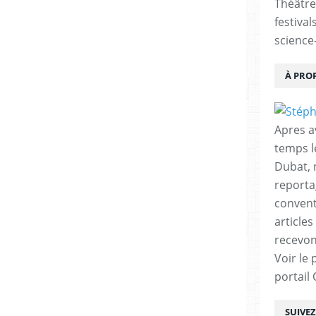
Théâtre
ue directeur de la collection Outre Fleuve à
festival
icipation au concours d’écriture « Nouveaux
science-
us avons lancé avec Michel Robert pour
À PRO
s envoyer vos textes, et se plonger dans
ité et d’imagination a été une très belle
Apres a
temps l
nture, légèrement étourdissante, mais
Dubat, 
reporta
conventi
ourager tous à poursuivre et persévérer
articles
ntinuer à créer des histoires originales et
recevon
os envies et votre inspiration foisonnante.
Voir le 
les jeter dans de folles péripéties demande
portail
, un grand investissement personnel, mais
e des récompenses, c’est le plaisir que vous
SUIVE