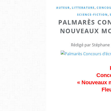
,
,
AUTEUR
LITTERATURE
CONCO
,
SCIENCE-FICTION
PALMARÈS CON
NOUVEAUX MO
Rédigé par Stéphane 
Conco
« Nouveaux m
Fle
Chers auteurs et participants,