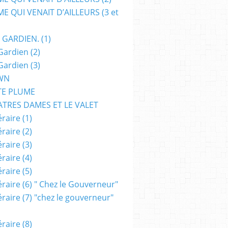
E QUI VENAIT D’AILLEURS (3 et
 GARDIEN. (1)
Gardien (2)
Gardien (3)
WN
TE PLUME
ATRES DAMES ET LE VALET
raire (1)
raire (2)
raire (3)
raire (4)
raire (5)
raire (6) " Chez le Gouverneur"
raire (7) "chez le gouverneur"
raire (8)