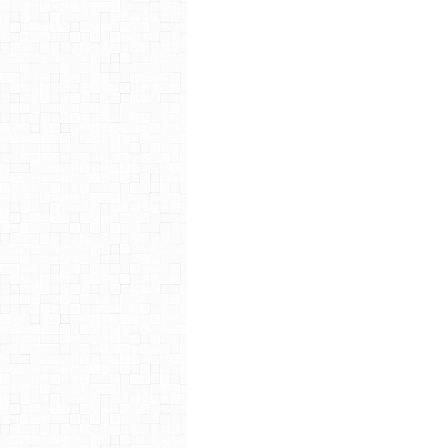
imposés, aux dépens des autre
La seconde tient au fait que pa
malgré le plaisir pris à les 
passés, aucun ne s’est détaché,
le proclamer vainqueur.
C’est donc un peu déçus, et 
avons finalement décidé de ne p
Cependant, comme je vous l’ai
écrire, à créer, à inventer et à f
la persévérance vous donnera tô
Et n’hésitez pas à nous faire p
editions.fr/livres-romans/depos
vous lire avec la même curiosité