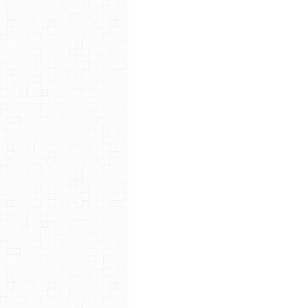
Tout d’abord, je tiens en tant q
vous remercier pour votre part
mondes & trahisons » que no
président.
Vous avez été nombreux à nou
vos univers pleins d’inventiv
expérience, une grande ave
passionnante.
Je ne peux donc que vous enc
dans vos envies d’écrire, de co
exaltantes en n’écoutant que v
Donner vie à des personnages, 
beaucoup de temps et d’énergie
n’oubliez jamais que la premièr