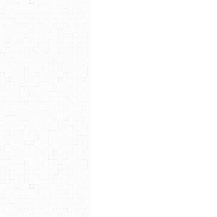
3. Ayana, de Valérie Verdene
remporte : la création d’une cou
des ventes.
Nous leur souhaitons à tous tr
Je sais que vous attendez tous 
n’a pas sélectionné de vainqu
Outre Fleuve ».
La première raison qui nous a co
certain nombre de textes, le 
découverte et l’exploration de
trahison devaient être partie pr
des ressorts essentiels. Cela n’
pas possible d’élire un texte 