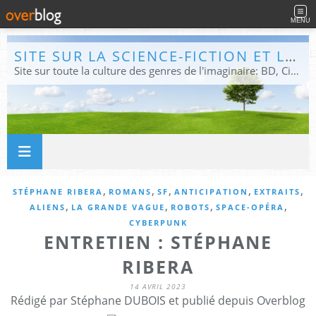
MENU
SITE SUR LA SCIENCE-FICTION ET LE FANTASTIQUE
Site sur toute la culture des genres de l'imaginaire: BD, Cinéma, Livre, Jeux, Théâtre. Présent dans les principaux festivals de film fantastique e de science-fiction, salons et conventions.
,
,
,
,
,
STÉPHANE RIBERA
ROMANS
SF
ANTICIPATION
EXTRAITS
,
,
,
,
ALIENS
LA GRANDE VAGUE
ROBOTS
SPACE-OPÉRA
CYBERPUNK
ENTRETIEN : STÉPHANE
RIBERA
14 AVRIL 2023
Rédigé par Stéphane DUBOIS et publié depuis Overblog