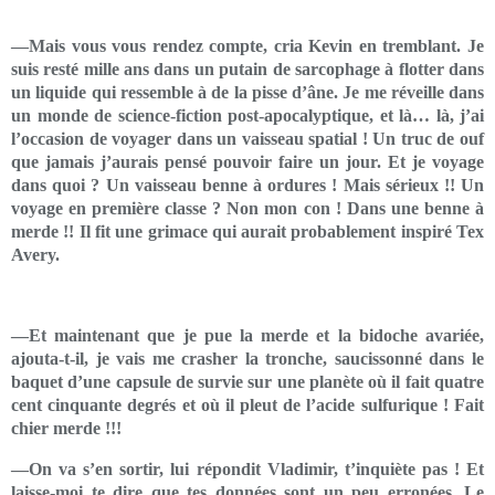
—Mais vous vous rendez compte, cria Kevin en tremblant. Je
suis resté mille ans dans un putain de sarcophage à flotter dans
un liquide qui ressemble à de la pisse d’âne. Je me réveille dans
un monde de science-fiction post-apocalyptique, et là… là, j’ai
l’occasion de voyager dans un vaisseau spatial ! Un truc de ouf
que jamais j’aurais pensé pouvoir faire un jour. Et je voyage
dans quoi ? Un vaisseau benne à ordures ! Mais sérieux !! Un
voyage en première classe ? Non mon con ! Dans une benne à
merde !! Il fit une grimace qui aurait probablement inspiré Tex
Avery.
—Et maintenant que je pue la merde et la bidoche avariée,
ajouta-t-il, je vais me crasher la tronche, saucissonné dans le
baquet d’une capsule de survie sur une planète où il fait quatre
cent cinquante degrés et où il pleut de l’acide sulfurique ! Fait
chier merde !!!
—On va s’en sortir, lui répondit Vladimir, t’inquiète pas ! Et
laisse-moi te dire que tes données sont un peu erronées. Le