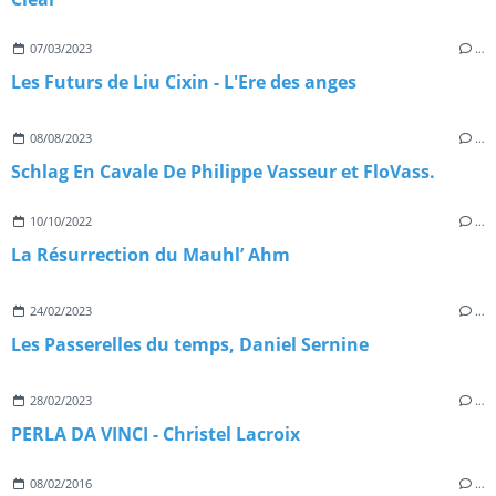
07/03/2023
…
Les Futurs de Liu Cixin - L'Ere des anges
08/08/2023
…
Schlag En Cavale De Philippe Vasseur et FloVass.
10/10/2022
…
La Résurrection du Mauhl’ Ahm
24/02/2023
…
Les Passerelles du temps, Daniel Sernine
28/02/2023
…
PERLA DA VINCI - Christel Lacroix
08/02/2016
…