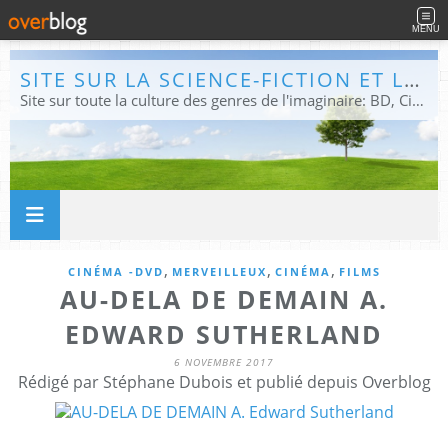
MENU
SITE SUR LA SCIENCE-FICTION ET LE FANTASTIQUE
Site sur toute la culture des genres de l'imaginaire: BD, Cinéma, Livre, Jeux, Théâtre. Présent dans les principaux festivals de film fantastique e de science-fiction, salons et conventions.
,
,
,
CINÉMA -DVD
MERVEILLEUX
CINÉMA
FILMS
AU-DELA DE DEMAIN A.
EDWARD SUTHERLAND
6 NOVEMBRE 2017
Rédigé par Stéphane Dubois et publié depuis Overblog