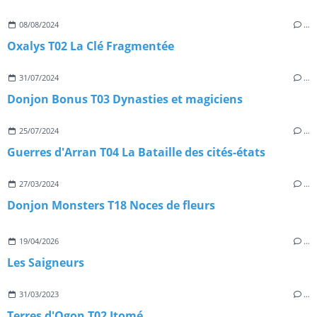
08/08/2024
…
Oxalys T02 La Clé Fragmentée
31/07/2024
…
Donjon Bonus T03 Dynasties et magiciens
25/07/2024
…
Guerres d'Arran T04 La Bataille des cités-états
27/03/2024
…
Donjon Monsters T18 Noces de fleurs
19/04/2026
…
Les Saigneurs
31/03/2023
…
Terres d'Ogon T02 Itomé