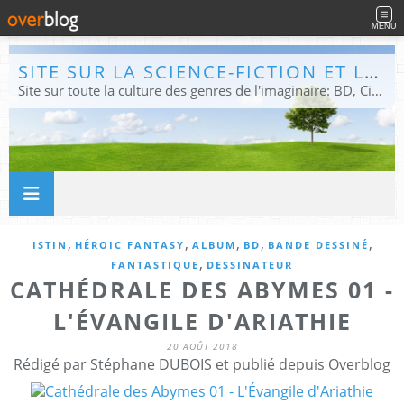
MENU
SITE SUR LA SCIENCE-FICTION ET LE FANTASTIQUE
Site sur toute la culture des genres de l'imaginaire: BD, Cinéma, Livre, Jeux, Théâtre. Présent dans les principaux festivals de film fantastique e de science-fiction, salons et conventions.
,
,
,
,
,
ISTIN
HÉROIC FANTASY
ALBUM
BD
BANDE DESSINÉ
,
FANTASTIQUE
DESSINATEUR
CATHÉDRALE DES ABYMES 01 -
L'ÉVANGILE D'ARIATHIE
20 AOÛT 2018
Rédigé par Stéphane DUBOIS et publié depuis Overblog