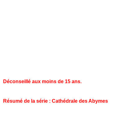
Sébastien Grenier est déjà bien connu des amateurs de
fantastique, mais aussi des amoureux de la Bretagne
(voir bibliographie ci-dessous). Des dessins tout en
nuances, des pastels avec des dégradés qui donnent de
la profondeur non seulement aux décors, mais aussi
aux personnages, il sait par ses dessins sublimer le
texte de Jean-Luc Istin.
Je vous recommande très fortement cette nouvelle saga
d’Heroic-fantasy.
Déconseillé aux moins de 15 ans.
Résumé de la série : Cathédrale des Abymes
Un monde séparé par une faille, la frontière ! Deux
grands empires ancestralement opposés. Trois fous qui
rêvent de les réunir en bâtissant une immense
cathédrale !