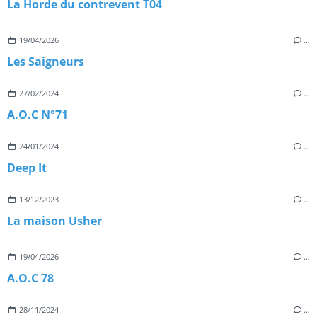
La Horde du contrevent T04
19/04/2026
…
Les Saigneurs
27/02/2024
…
A.O.C N°71
24/01/2024
…
Deep It
13/12/2023
…
La maison Usher
19/04/2026
…
A.O.C 78
28/11/2024
…