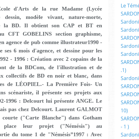
Le Témér
ole d'Arts de la rue Madame (Lycée
SARDON
dessin, modèle vivant, nature-morte,
Sardoni
de la BD. Il obtient son CAP et BT en
Sardoni
 au CFT GOBELINS section graphisme,
SARDON
en agence de pub comme illustrateur1990 -
Sardoni
e ses 6 mois d'agence, et dessine pour les
Sardoni
992 - 1996 : Création avec 2 copains de la
SARDON
ont de la BDCom, de l'illustration et de
.1)
eux collectifs de BD en noir et blanc, dans
Sardoni
tures de LÉOPIEL.- La Première Fois- Un
SARDONI
s scénariste, il présente ses projets aux
SARDONI
2-1996 : Delcourt lui présente ANGE. Le
SARDONI
 mais pas chez Delcourt. Laurent GALMOT
10)
ire courte ("Carte Blanche") dans Gotham
SARDONI
 place leur projet ("Némésis") au
- 1 )
ortie du tome 1 de "Némésis”1997 : Avec
Sardoni