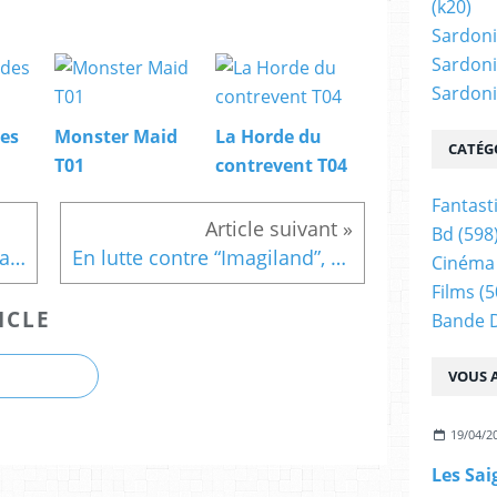
(k20)
Sardoni
Sardoni
Sardonic
es
Monster Maid
La Horde du
CATÉG
T01
contrevent T04
Fantast
Bd
(598
MyFrenchFilmFestival Palmarès 2021
En lutte contre “Imagiland”, symbole de l’ancien monde
Cinéma
Films
(5
ICLE
Bande 
VOUS A
19/04/2
Les Sai