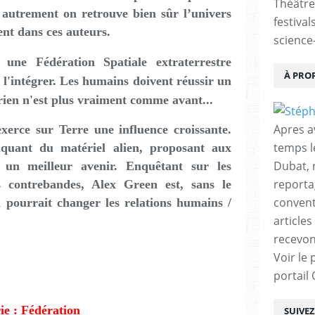
Théâtre
 autrement on retrouve bien sûr l’univers
festival
nt dans ces auteurs.
science-
une Fédération Spatiale extraterrestre
À PRO
 l'intégrer. Les humains doivent réussir un
 rien n'est plus vraiment comme avant...
Apres a
xerce sur Terre une influence croissante.
temps l
fiquant du matériel alien, proposant aux
Dubat, 
un meilleur avenir. Enquêtant sur les
reporta
s contrebandes, Alex Green est, sans le
conventi
i pourrait changer les relations humains /
articles
recevon
Voir le 
portail
ie : Fédération
SUIVE