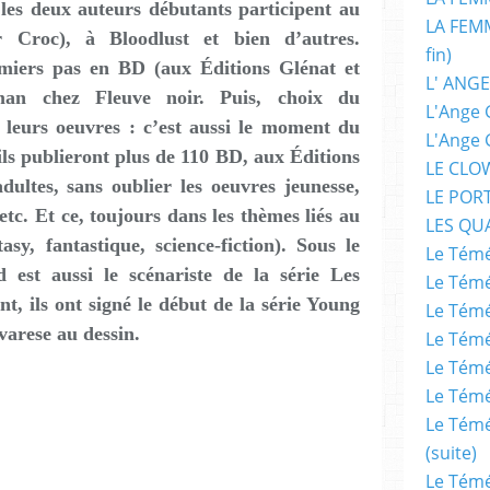
les deux auteurs débutants participent au
LA FEMM
 Croc), à Bloodlust et bien d’autres.
fin)
emiers pas en BD (aux Éditions Glénat et
L' ANGE
man chez Fleuve noir. Puis, choix du
L'Ange 
leurs oeuvres : c’est aussi le moment du
L'Ange 
ils publieront plus de 110 BD, aux Éditions
LE CLO
ultes, sans oublier les oeuvres jeunesse,
LE POR
etc. Et ce, toujours dans les thèmes liés au
LES QU
sy, fantastique, science-fiction). Sous le
Le Témé
est aussi le scénariste de la série Les
Le Témé
t, ils ont signé le début de la série Young
Le Témé
arese au dessin.
Le Témé
Le Témé
Le Témé
Le Témé
(suite)
Le Témé