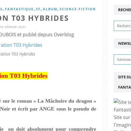
,
,
,
,
S
FANTASTIQUE
SF
ALBUM
SCIENCE-FICTION
RECHE
ON T03 HYBRIDES
16 FÉVRIER 2021
DUBOIS et publié depuis Overblog
NEWSL
ration T03 Hybrides
ion T03 Hybrides
SITE S
FANTA
sé sur le roman « La Mâchoire du dragon »
 Noir et écrit par ANGE sous le pseudo de
Site sur
l'imagin
érie on doit absolument pour comprendre