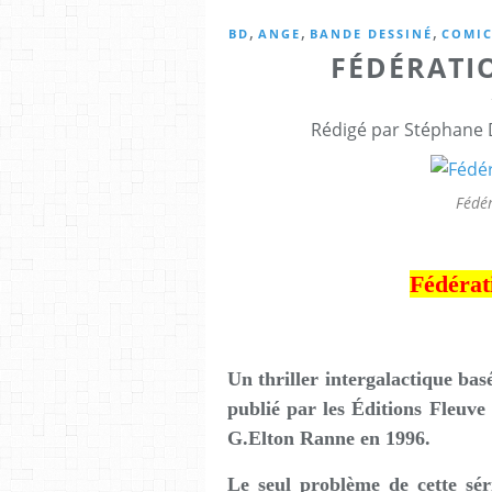
,
,
,
BD
ANGE
BANDE DESSINÉ
COMIC
FÉDÉRATI
Rédigé par Stéphane 
Fédé
Fédérat
Un thriller intergalactique ba
publié par les Éditions Fleuve
G.Elton Ranne en 1996.
Le seul problème de cette s