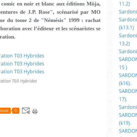
11.2)
omic en noir et blanc aux éditions Möja,
Sardoni
ventures de J.P. Rose", scénarisé par MO
Sardoni
me du tome 2 de "Némésis" 1999 : rachat
(k13.1)
oration avec l’éditeur et les scénaristes se
Sardoni
ration.
13.2)
Sardoni
SARDON
15 )
SARDON
ration T03 Hybrides
(k16).
SARDONI
17).
Sardoni
epost
0
SARDON
(k19).
SARDON