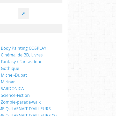
 Body Painting COSPLAY
 Cinéma, de BD, Livres
 Fantasy / Fantastique
 Gothique
 Michel-Dubat
 Mirinar
- SARDONICA
 Science-Fiction
 Zombie-parade-walk
ME QUI VENAIT D’AILLEURS
E QUI VENAIT D’AILLEURS (2)