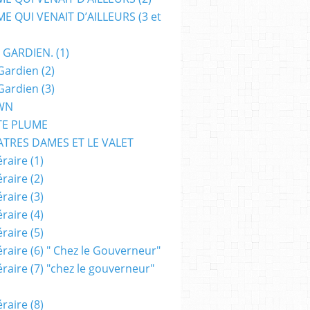
E QUI VENAIT D’AILLEURS (3 et
 GARDIEN. (1)
Gardien (2)
Gardien (3)
WN
TE PLUME
ATRES DAMES ET LE VALET
raire (1)
raire (2)
raire (3)
raire (4)
raire (5)
raire (6) " Chez le Gouverneur"
raire (7) "chez le gouverneur"
raire (8)