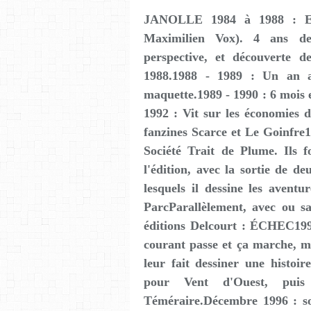
JANOLLE 1984 à 1988 : Ec
Maximilien Vox). 4 ans de 
perspective, et découverte 
1988.1988 - 1989 : Un an
maquette.1989 - 1990 : 6 mois 
1992 : Vit sur les économies d
fanzines Scarce et Le Goinfre1
Société Trait de Plume. Ils f
l'édition, avec la sortie de d
lesquels il dessine les aven
ParcParallèlement, avec ou san
éditions Delcourt : ÉCHEC199
courant passe et ça marche,
leur fait dessiner une histo
pour Vent d'Ouest, puis
Téméraire.Décembre 1996 : s