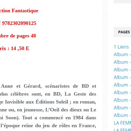
ction Fantastique
 9782302090125
PAGES
bre de pages 48
1 Liens
rix : 14 ,50 E
Album -
Album -
Album -
Album -
Album -
Anne et Gérard, scénaristes de BD et
Album -
 plus célèbres sont, en BD, La Geste des
Album 
e Invisible aux Éditions Soleil ; en roman,
Album -
nne ou, en jeunesse, L’Oeil des dieux ou Le
Album -
ni Soon). Tout a commencé en 1984 dans
LA FEM
t l’époque reine du jeu de rôles en France,
LA FEMM