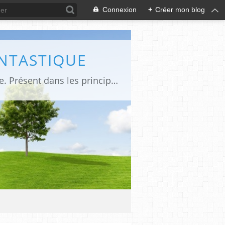
Connexion
+
Créer mon blog
ANTASTIQUE
Site sur toute la culture des genres de l'imaginaire: BD, Cinéma, Livre, Jeux, Théâtre. Présent dans les principaux festivals de film fantastique e de science-fiction, salons et conventions.