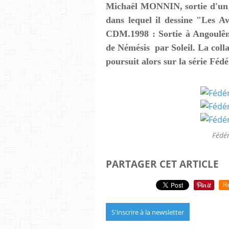
Michaël MONNIN, sortie d'un c
dans lequel il dessine "Les A
CDM.1998 : Sortie à Angoulê
de Némésis par Soleil. La collab
poursuit alors sur la série Fédé
Fédé
PARTAGER CET ARTICLE
R
S'inscrire à la newsletter