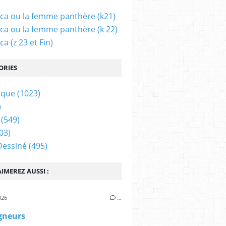
ca ou la femme panthère (k21)
ca ou la femme panthère (k 22)
a (z 23 et Fin)
ORIES
ique
(1023)
)
(549)
03)
Dessiné
(495)
IMEREZ AUSSI :
026
…
gneurs