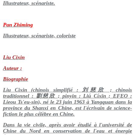
Illustrateur, scénariste.
Pan Zhiming
Illustrateur, scénariste, coloriste
Liu Cixin
Auteur :
Biographie
Liu Cixin (chinois simplifié :
刘慈欣
; chinois
traditionnel :
劉慈欣
; pinyin : Liú Cíxīn ; EFEO :
Lieou Ts'eu-sin), né le 23 juin 1963 à Yangquan dans la
province du Shanxi en Chine, est l'écrivain de science-
fiction le plus célèbre en Chine.
Dans la vie civile, après avoir étudié à l'université de
Chine du Nord en conservation de l'eau et énergie