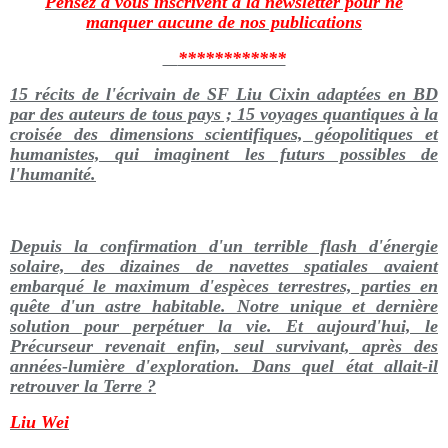
Pensez à vous inscrivent à la newsletter pour ne
manquer aucune de nos publications
************
15 récits de l'écrivain de SF Liu Cixin adaptées en BD
par des auteurs de tous pays ; 15 voyages quantiques à la
croisée des dimensions scientifiques, géopolitiques et
humanistes, qui imaginent les futurs possibles de
l'humanité.
Depuis la confirmation d'un terrible flash d'énergie
solaire, des dizaines de navettes spatiales avaient
embarqué le maximum d'espèces terrestres, parties en
quête d'un astre habitable. Notre unique et dernière
solution pour perpétuer la vie. Et aujourd'hui, le
Précurseur revenait enfin, seul survivant, après des
années-lumière d'exploration. Dans quel état allait-il
retrouver la Terre ?
Liu Wei