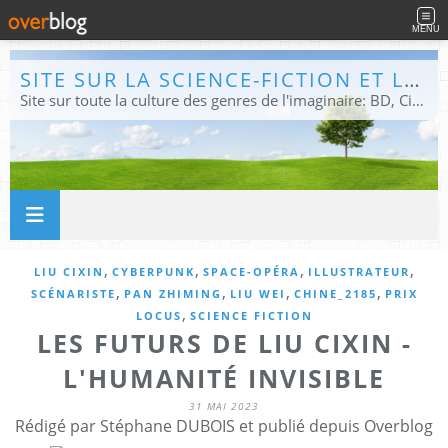
MENU
SITE SUR LA SCIENCE-FICTION ET LE FANTASTIQUE
Site sur toute la culture des genres de l'imaginaire: BD, Cinéma, Livre, Jeux, Théâtre. Présent dans les principaux festivals de film fantastique e de science-fiction, salons et conventions.
,
,
,
,
LIU CIXIN
CYBERPUNK
SPACE-OPÉRA
ILLUSTRATEUR
,
,
,
,
SCÉNARISTE
PAN ZHIMING
LIU WEI
CHINE_2185
PRIX
,
LOCUS
SCIENCE FICTION
LES FUTURS DE LIU CIXIN -
L'HUMANITÉ INVISIBLE
31 MAI 2023
Rédigé par Stéphane DUBOIS et publié depuis Overblog