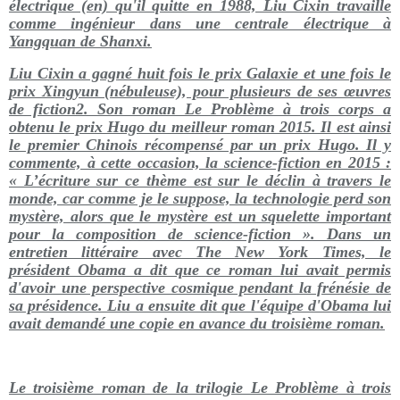
électrique (en) qu'il quitte en 1988, Liu Cixin travaille
comme ingénieur dans une centrale électrique à
Yangquan de Shanxi.
Liu Cixin a gagné huit fois le prix Galaxie et une fois le
prix Xingyun (nébuleuse), pour plusieurs de ses œuvres
de fiction2. Son roman Le Problème à trois corps a
obtenu le prix Hugo du meilleur roman 2015. Il est ainsi
le premier Chinois récompensé par un prix Hugo. Il y
commente, à cette occasion, la science-fiction en 2015 :
« L’écriture sur ce thème est sur le déclin à travers le
monde, car comme je le suppose, la technologie perd son
mystère, alors que le mystère est un squelette important
pour la composition de science-fiction ». Dans un
entretien littéraire avec The New York Times, le
président Obama a dit que ce roman lui avait permis
d'avoir une perspective cosmique pendant la frénésie de
sa présidence. Liu a ensuite dit que l'équipe d'Obama lui
avait demandé une copie en avance du troisième roman.
Le troisième roman de la trilogie Le Problème à trois