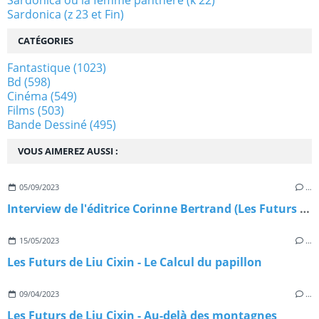
Sardonica ou la femme panthère (k 22)
Sardonica (z 23 et Fin)
CATÉGORIES
Fantastique
(1023)
Bd
(598)
Cinéma
(549)
Films
(503)
Bande Dessiné
(495)
VOUS AIMEREZ AUSSI :
05/09/2023
…
Interview de l'éditrice Corinne Bertrand (Les Futurs de Liu Cixin)
15/05/2023
…
Les Futurs de Liu Cixin - Le Calcul du papillon
09/04/2023
…
Les Futurs de Liu Cixin - Au-delà des montagnes